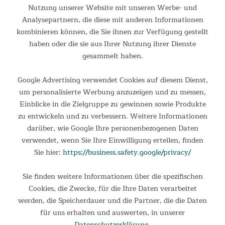
Nutzung unserer Website mit unseren Werbe- und
Analysepartnern, die diese mit anderen Informationen
kombinieren können, die Sie ihnen zur Verfügung gestellt
haben oder die sie aus Ihrer Nutzung ihrer Dienste
gesammelt haben.
Google Advertising verwendet Cookies auf diesem Dienst,
um personalisierte Werbung anzuzeigen und zu messen,
Einblicke in die Zielgruppe zu gewinnen sowie Produkte
zu entwickeln und zu verbessern. Weitere Informationen
darüber, wie Google Ihre personenbezogenen Daten
verwendet, wenn Sie Ihre Einwilligung erteilen, finden
Sie hier:
https://business.safety.google/privacy/
Hell und geschützt
Sie finden weitere Informationen über die spezifischen
Die zwei gegenüberliegenden Eingänge erlauben einen
Cookies, die Zwecke, für die Ihre Daten verarbeitet
bequemen Zugang zum Zeltinneren und der fest eingenähte
werden, die Speicherdauer und die Partner, die die Daten
Zeltboden schützt wirksam vor Krabbeltieren. Die Netz-
für uns erhalten und auswerten, in unserer
Fenster können außen abgedeckt werden, während weitere
Datenschutzerklärung
.