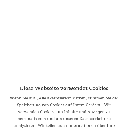
Belüftungskonzept
Fenster aus Netzgewebe sorgen für viel frische Luft und die
Öffnung in der Dachspitze – mit Moskitonetz und
Außenabdeckung geschützt – sorgt für das bei Tipis so
bewährte und geschätzte Belüftungskonzept.
Diese Webseite verwendet Cookies
Wenn Sie auf „Alle akzeptieren“ klicken, stimmen Sie der
Speicherung von Cookies auf Ihrem Gerät zu. Wir
verwenden Cookies, um Inhalte und Anzeigen zu
personalisieren und um unseren Datenverkehr zu
analysieren. Wir teilen auch Informationen über Ihre