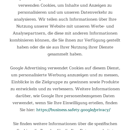
verwenden Cookies, um Inhalte und Anzeigen zu
personalisieren und um unseren Datenverkehr zu
Skandika Sleeper Technology
analysieren. Wir teilen auch Informationen über Ihre
Die besondere Beschichtung des Außenzelts absorbiert fast
Nutzung unserer Website mit unseren Werbe- und
100 % des Sonnenlichts. Hier können Camper ausschlafen
Analysepartnern, die diese mit anderen Informationen
und sich richtig erholen. Für mehr Flexibilität lässt sich die
kombinieren können, die Sie ihnen zur Verfügung gestellt
Kabine auch nur mit Moskitonetz schließen, sodass frische
haben oder die sie aus Ihrer Nutzung ihrer Dienste
Luft zirkulieren kann und es nicht ganz so dunkel ist.
gesammelt haben.
Google Advertising verwendet Cookies auf diesem Dienst,
um personalisierte Werbung anzuzeigen und zu messen,
Einblicke in die Zielgruppe zu gewinnen sowie Produkte
zu entwickeln und zu verbessern. Weitere Informationen
darüber, wie Google Ihre personenbezogenen Daten
verwendet, wenn Sie Ihre Einwilligung erteilen, finden
Sie hier:
https://business.safety.google/privacy/
Sie finden weitere Informationen über die spezifischen