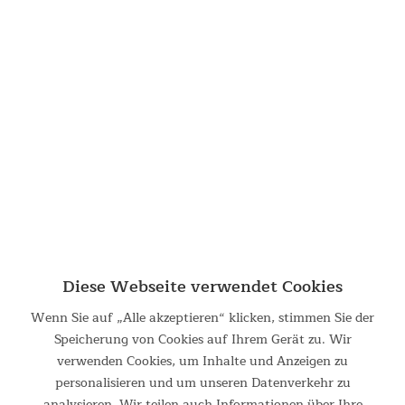
Stabil und wetterfest
Die Kombination aus Stahl- und Fiberglasstangen sorgt für
einen sicheren Stand selbst bei starkem Wind und die hohe
Wassersäule des PU-beschichteten Materials des Außenzeltes
Diese Webseite verwendet Cookies
von 5.000 mm und die sorgfältig versiegelten Nähte bieten
Sicherheit und Komfort, auch bei Sturm und starkem Regen.
Wenn Sie auf „Alle akzeptieren“ klicken, stimmen Sie der
Speicherung von Cookies auf Ihrem Gerät zu. Wir
verwenden Cookies, um Inhalte und Anzeigen zu
personalisieren und um unseren Datenverkehr zu
analysieren. Wir teilen auch Informationen über Ihre