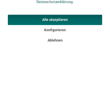
kleine Kunststoff-Fenster im unteren Bereich des
Datenschutzerklärung
.
Außenzeltes, und zwar dort, wo es praktische
Halbmondöffnungen mit Reißverschluss in den Kabinen gibt.
Alle akzeptieren
Konfigurieren
Ablehnen