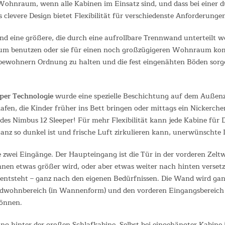
als Wohnraum, wenn alle Kabinen im Einsatz sind, und dass bei eine
 clevere Design bietet Flexibilität für verschiedenste Anforderunge
und eine größere, die durch eine aufrollbare Trennwand unterteilt 
aum benutzen oder sie für einen noch großzügigeren Wohnraum kom
bewohnern Ordnung zu halten und die fest eingenähten Böden sorge
per Technologie
wurde eine spezielle Beschichtung auf dem Außenz
afen, die Kinder früher ins Bett bringen oder mittags ein Nickerch
des Nimbus 12 Sleeper! Für mehr Flexibilität kann jede Kabine für 
anz so dunkel ist und frische Luft zirkulieren kann, unerwünschte 
 die zwei Eingänge. Der Haupteingang ist die Tür in der vorderen Ze
nnen etwas größer wird, oder aber etwas weiter nach hinten verse
entsteht – ganz nach den eigenen Bedürfnissen. Die Wand wird gan
ardwohnbereich (in Wannenform) und den vorderen Eingangsbereich (f
können.
 hinter der großen Schlafkabine. Selbst bei eingehängter Kabine is