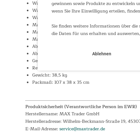
Wassersäule Außenzelt: 5.000 mm
gewinnen sowie Produkte zu entwickeln un
Wassersäule Zeltboden: 10.000 mm
wenn Sie Ihre Einwilligung erteilen, finden
Wasserdicht verklebte Nähte
Material (Außenzelt): 100% Polyester 185T, PU besc
Sie finden weitere Informationen über die 
Material (Innenzelt): 100% Polyester 185T, atmungs
die Daten für uns erhalten und auswerten,
Material (Boden): 100% PE 125 g/m²
Abmessungen (Gesamt): 630 x 760 cm
Abmessungen (Kabinen): 235 x 180 / 215 x 350 cm
Ablehnen
Gestänge: Fiberglas (12,7 mm); Stahl (19 mm)
Reparatur-Set inklusive
Gewicht: 38,5 kg
Packmaß: 107 x 38 x 35 cm
Produktsicherheit (Verantwortliche Person im EWR)
Herstellername: MAX Trader GmbH
Herstelleradresse: Wilhelm-Beckmann-Straße 19, 4530
E-Mail-Adresse:
service@maxtrader.de