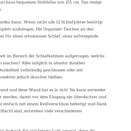
r durchaus bequemen Stehhöhe von 215 cm. Das riesige
n.
werden kann. Wenn nicht alle 12 Schlafplätze benötigt
plett aushängen. Die Organizer-Taschen an den
n für einen erholsamen Schlaf, ohne aufsteigende
elt im Bereich der Schlafkabinen aufgetragen, welche
en machen? Alles möglich in absolut dunklen
Dunkelheit vollständig geschlossen oder mit
Insekten jedoch draußen bleiben.
ltwand und diese Wand hat es in sich! Sie kann entweder
tzt werden, damit vor dem Eingang ein überdachter und
z einfach mit einem Reißverschluss befestigt und Dank
lach) sind, entstehen viele verschiedenen
t dadurch für viel frische Luft gesorgt, denn die