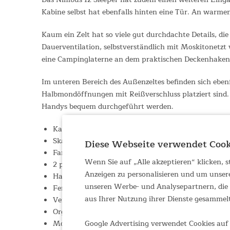
Kabine selbst hat ebenfalls hinten eine Tür. An warmen 
Kaum ein Zelt hat so viele gut durchdachte Details, di
Dauerventilation, selbstverständlich mit Moskitonetzt
eine Campinglaterne an dem praktischen Deckenhake
Im unteren Bereich des Außenzeltes befinden sich eben
Halbmondöffnungen mit Reißverschluss platziert sind. 
Handys bequem durchgeführt werden.
Kapazität: 12 Personen
Skandika Sleeper Technologie
Diese Webseite verwendet Cook
Farbig markiertes Gestänge
Wenn Sie auf „Alle akzeptieren“ klicken,
2 passende Zeltbodenunterlagen
Anzeigen zu personalisieren und um unser
Haken für Zeltlampe mit Kabelbefestigung
unseren Werbe- und Analysepartnern, die d
Fenster mit Moskitonetz in der Schlafkabine
aus Ihrer Nutzung ihrer Dienste gesammel
Verdunkelungen für die Fenster
Organizer-Taschen
Google Advertising verwendet Cookies auf 
Moskitonetz an der Schlafkabine