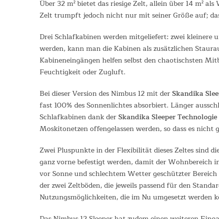
Über 32 m² bietet das riesige Zelt, allein über 14 m² 
Zelt trumpft jedoch nicht nur mit seiner Größe auf; das
Drei Schlafkabinen werden mitgeliefert: zwei kleinere 
werden, kann man die Kabinen als zusätzlichen Staur
Kabineneingängen helfen selbst den chaotischsten Mit
Feuchtigkeit oder Zugluft.
Bei dieser Version des Nimbus 12 mit der
Skandika Slee
fast 100% des Sonnenlichtes absorbiert. Länger ausschl
Schlafkabinen dank der
Skandika Sleeper Technologie
Moskitonetzen offengelassen werden, so dass es nicht g
Zwei Pluspunkte in der Flexibilität dieses Zeltes sind
ganz vorne befestigt werden, damit der Wohnbereich i
vor Sonne und schlechtem Wetter geschützter Bereich 
der zwei Zeltböden, die jeweils passend für den Stand
Nutzungsmöglichkeiten, die im Nu umgesetzt werden 
Das Nimbus 12 Sleeper hat zudem einen weiteren Eingang