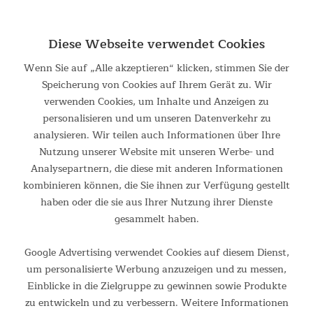
Essen, DE
E-Mail-Adresse:
service@maxtrader.de
Diese Webseite verwendet Cookies
Wenn Sie auf „Alle akzeptieren“ klicken, stimmen Sie der
Produktbewertungen in unserem
Speicherung von Cookies auf Ihrem Gerät zu. Wir
Onlineshop
verwenden Cookies, um Inhalte und Anzeigen zu
personalisieren und um unseren Datenverkehr zu
4.19
New content loaded
analysieren. Wir teilen auch Informationen über Ihre
Nutzung unserer Website mit unseren Werbe- und
Basierend auf 21 Bewertungen
Analysepartnern, die diese mit anderen Informationen
kombinieren können, die Sie ihnen zur Verfügung gestellt
Suchen:
haben oder die sie aus Ihrer Nutzung ihrer Dienste
Sortieren
gesammelt haben.
Google Advertising verwendet Cookies auf diesem Dienst,
Produktbewertungen
um personalisierte Werbung anzuzeigen und zu messen,
Einblicke in die Zielgruppe zu gewinnen sowie Produkte
Verified Customer
zu entwickeln und zu verbessern. Weitere Informationen