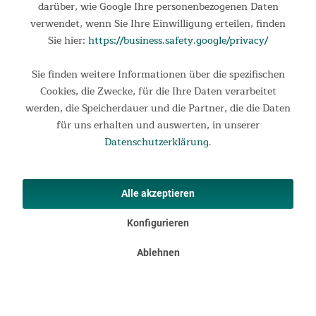
Deutschland
darüber, wie Google Ihre personenbezogenen Daten
verwendet, wenn Sie Ihre Einwilligung erteilen, finden
Sie hier:
https://business.safety.google/privacy/
Guter Sonnenschutz! Sehr zufrieden😊...
Sie finden weitere Informationen über die spezifischen
Guter Sonnenschutz! Sehr zufrieden😊
Cookies, die Zwecke, für die Ihre Daten verarbeitet
vor einem Jahr
werden, die Speicherdauer und die Partner, die die Daten
für uns erhalten und auswerten, in unserer
Datenschutzerklärung
.
Verified Customer
Alle akzeptieren
Klaus Einsiedler
Konfigurieren
Qualität gut, rasches und einfaches...
Ablehnen
Qualität gut, rasches und einfaches aufbauen auch alleine, 
sehr kleines Packmass. Preis/Leistung absolut OK. Promte 
Lieferung!