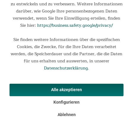
Durch das aufrollbare Panorama-Moskitonetzfenster wird
zu entwickeln und zu verbessern. Weitere Informationen
der Zugang zum Fahrzeug freigegeben – ideal für den
darüber, wie Google Ihre personenbezogenen Daten
schnellen Zugriff auf Ausrüstung, Essen oder Stromquelle.
verwendet, wenn Sie Ihre Einwilligung erteilen, finden
Sie hier:
https://business.safety.google/privacy/
Sie finden weitere Informationen über die spezifischen
Cookies, die Zwecke, für die Ihre Daten verarbeitet
werden, die Speicherdauer und die Partner, die die Daten
für uns erhalten und auswerten, in unserer
Datenschutzerklärung
.
Alle akzeptieren
Konfigurieren
Ablehnen