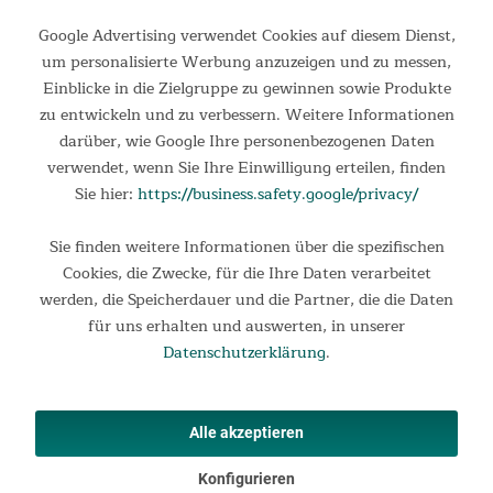
Google Advertising verwendet Cookies auf diesem Dienst,
um personalisierte Werbung anzuzeigen und zu messen,
Einblicke in die Zielgruppe zu gewinnen sowie Produkte
zu entwickeln und zu verbessern. Weitere Informationen
Stabil auch bei Wind
darüber, wie Google Ihre personenbezogenen Daten
verwendet, wenn Sie Ihre Einwilligung erteilen, finden
Der Überwurf wird mittels praktischer Klickverschlüsse
Sie hier:
https://business.safety.google/privacy/
sicher am Gestänge fixiert und im oberen Bereich mit stabilen
Klettbändern zusätzlich befestigt. Diese sichere Fixierung
Sie finden weitere Informationen über die spezifischen
sorgt dafür, dass der Pavillon auch bei Wind fest und stabil
Cookies, die Zwecke, für die Ihre Daten verarbeitet
steht.
werden, die Speicherdauer und die Partner, die die Daten
für uns erhalten und auswerten, in unserer
Datenschutzerklärung
.
Alle akzeptieren
Konfigurieren