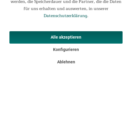
werden, die Speicherdauer und die Partner, die die Daten
für uns erhalten und auswerten, in unserer
Datenschutzerklärung
.
Regenfest
Aus dem gleichen wetterfesten 150 D Oxford Material wie das
Alle akzeptieren
Vordach gefertigt, haben die Seitenwände ebenfalls eine
Konfigurieren
Wassersäule von 3.000 mm.
Ablehnen