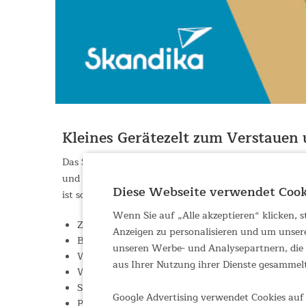
Kleines Gerätezelt zum Verstauen
Das Storage Tent von Skandika ist super praktisch u
und Terrassenmöbeln, Rasenmähern, Gartengeräten, P
Diese Webseite verwendet Cook
ist schnell und einfach aufgebaut, steht sicher und st
Wenn Sie auf „Alle akzeptieren“ klicken,
Zugang auch für größere Gegenstände dank großer
Anzeigen zu personalisieren und um unser
Bruchsichere Fiberglasstangen und Querstreben g
unseren Werbe- und Analysepartnern, die d
Wannenförmiger Einlegeboden mit Rundum-Klettve
aus Ihrer Nutzung ihrer Dienste gesammel
Wettergeschütze Belüftungsöffnung in der Zeltrü
Strapazierfähiges Oxford Polyester mit 3000 mm
Google Advertising verwendet Cookies auf 
Praktische Extras wie kleine Aufbewahrungstasc