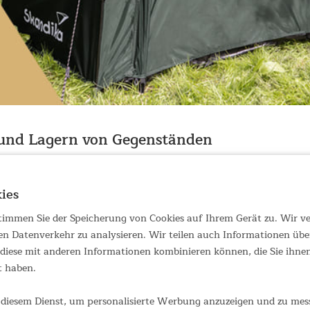
 und Lagern von Gegenständen
nd kann für die sichere Aufbewahrung einer Vielzahl von Gegenstä
oolzubehör oder Kinderspielzeug. Ob zu Hause im Garten oder neb
ies
abil und bietet die perfekte Lösung für alle Platzprobleme.
 stimmen Sie der Speicherung von Cookies auf Ihrem Gerät zu. Wir 
, flexibel zu öffnender Eingangstür
en Datenverkehr zu analysieren. Wir teilen auch Informationen übe
eben optimale Formstabilität
iese mit anderen Informationen kombinieren können, die Sie ihnen 
rschluss – für einfache Reinigung
t haben.
ckwand für Luftzirkulation
 Wassersäule und UV-Schutz 50+
diesem Dienst, um personalisierte Werbung anzuzeigen und zu messe
he und Deckenhaken