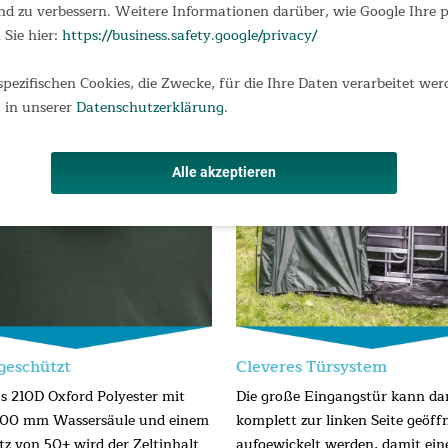
d zu verbessern. Weitere Informationen darüber, wie Google Ihre
aß 59 × 14 × 14 cm / Tragetasche
 Sie hier:
https://business.safety.google/privacy/
spezifischen Cookies, die Zwecke, für die Ihre Daten verarbeitet wer
 in unserer
Datenschutzerklärung
.
Alle akzeptieren
geschützt
Cleveres Türsystem
s 210D Oxford Polyester mit
Die große Eingangstür kann da
.000 mm Wassersäule und einem
komplett zur linken Seite geöff
z von 50+ wird der Zeltinhalt
aufgewickelt werden, damit ein