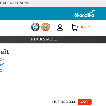
F AUF RECHNUNG
0,00 €
RUCKSÄCKE
elt
UVP
109,00 €
-22%