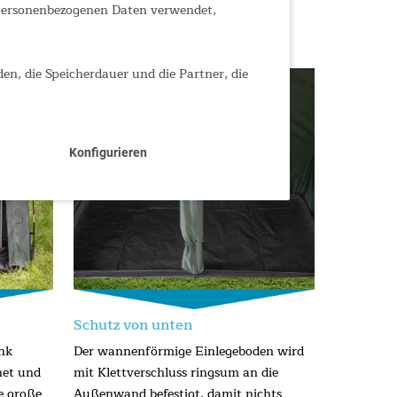
 personenbezogenen Daten verwendet,
den, die Speicherdauer und die Partner, die
Konfigurieren
Schutz von unten
nk
Der wannenförmige Einlegeboden wird
net und
mit Klettverschluss ringsum an die
e große
Außenwand befestigt, damit nichts