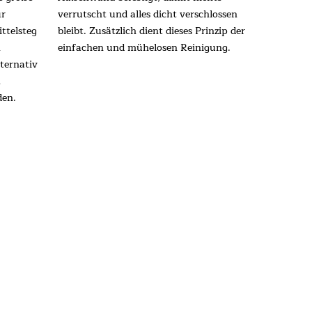
ür
verrutscht und alles dicht verschlossen
ttelsteg
bleibt. Zusätzlich dient dieses Prinzip der
n
einfachen und mühelosen Reinigung.
lternativ
n
den.