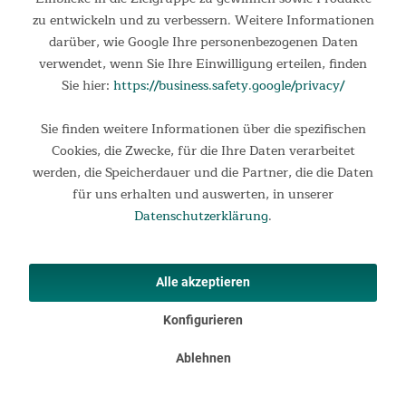
zu entwickeln und zu verbessern. Weitere Informationen
Das Esbjerg ist ein gemütliches Busvorzelt, mit dem sich der
Wohnraum des Fahrzeugs unkompliziert erheblich vergrößern
darüber, wie Google Ihre personenbezogenen Daten
lässt. So hat die ganze Familie Platz, sich im Urlaub bequem
verwendet, wenn Sie Ihre Einwilligung erteilen, finden
auszubreiten. Sie wollen mit Ihrem Bus einen entspannten...
Sie hier:
https://business.safety.google/privacy/
349,00 €
UVP 469,00 €
Sie finden weitere Informationen über die spezifischen
Cookies, die Zwecke, für die Ihre Daten verarbeitet
werden, die Speicherdauer und die Partner, die die Daten
für uns erhalten und auswerten, in unserer
Datenschutzerklärung
.
Alle akzeptieren
Konfigurieren
Informationen
Ablehnen
Rechtliches
Ihre Vorteile