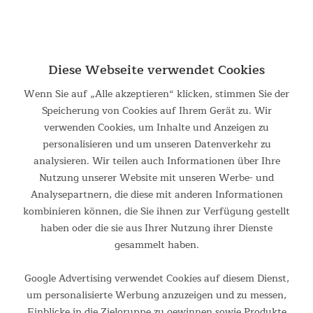
skandika copenhagen 8 personen
Verwandte Suchbegriffe:
personen
|
5personen
|
person
|
5personenzelt
|
4personen
|
6personen
|
3personen
|
2personen
Diese Webseite verwendet Cookies
Filtern
Wenn Sie auf „Alle akzeptieren“ klicken, stimmen Sie der
Speicherung von Cookies auf Ihrem Gerät zu. Wir
verwenden Cookies, um Inhalte und Anzeigen zu
personalisieren und um unseren Datenverkehr zu
analysieren. Wir teilen auch Informationen über Ihre
Nutzung unserer Website mit unseren Werbe- und
Analysepartnern, die diese mit anderen Informationen
kombinieren können, die Sie ihnen zur Verfügung gestellt
haben oder die sie aus Ihrer Nutzung ihrer Dienste
gesammelt haben.
Google Advertising verwendet Cookies auf diesem Dienst,
um personalisierte Werbung anzuzeigen und zu messen,
Skandika Busvorzelt Esbjerg Travel für 2 Personen
Einblicke in die Zielgruppe zu gewinnen sowie Produkte