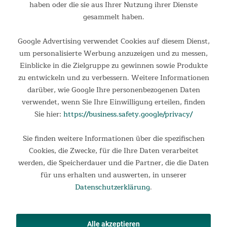
haben oder die sie aus Ihrer Nutzung ihrer Dienste
gesammelt haben.
629,00 €
UVP 849,00 €
Google Advertising verwendet Cookies auf diesem Dienst,
um personalisierte Werbung anzuzeigen und zu messen,
Einblicke in die Zielgruppe zu gewinnen sowie Produkte
zu entwickeln und zu verbessern. Weitere Informationen
darüber, wie Google Ihre personenbezogenen Daten
verwendet, wenn Sie Ihre Einwilligung erteilen, finden
Sie hier:
https://business.safety.google/privacy/
Sie finden weitere Informationen über die spezifischen
Cookies, die Zwecke, für die Ihre Daten verarbeitet
Tunnelzelt Gotland 5 Protect
werden, die Speicherdauer und die Partner, die die Daten
für uns erhalten und auswerten, in unserer
Tunnelzelt Gotland 5 Das Gotland 5 bietet eine über 18 m²
Datenschutzerklärung
.
große Fläche bei einer durchaus bequemen Stehhöhe von 210
cm und ermöglicht somit fantastische Outdoor-Abenteuer für
alle Menschen, die schnell und unproblematisch ihr...
Alle akzeptieren