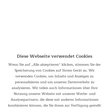
Höhe von 200 cm und gewährt optimale Bewegungsfreiheit.
Das geräumige Nordland ist durch sein besonders...
369,00 €
UVP 489,00 €
Diese Webseite verwendet Cookies
Wenn Sie auf „Alle akzeptieren“ klicken, stimmen Sie der
Speicherung von Cookies auf Ihrem Gerät zu. Wir
verwenden Cookies, um Inhalte und Anzeigen zu
personalisieren und um unseren Datenverkehr zu
Tunnelzelt Hurricane 12 Protect
analysieren. Wir teilen auch Informationen über Ihre
12-Personen-Zelt mit eingenähtem Zeltboden und zwei
Nutzung unserer Website mit unseren Werbe- und
Schlafkabinen So wie ein Hurricane ein Sturm der Superlative
Analysepartnern, die diese mit anderen Informationen
ist, ist auch unser Hurricane 12 ein außergewöhnliches Zelt. 12
kombinieren können, die Sie ihnen zur Verfügung gestellt
Personen finden in diesem geräumigen Zelt Platz....