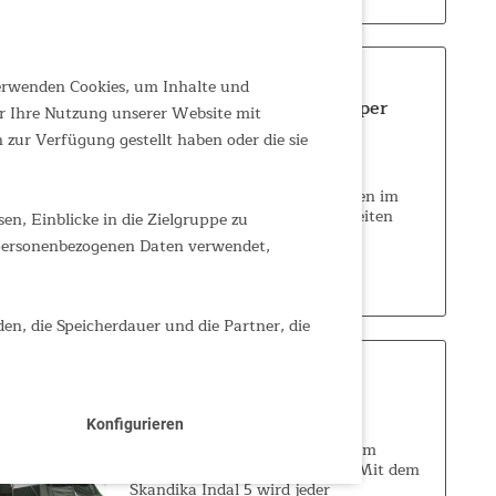
verwenden Cookies, um Inhalte und
Tunnelzelt Montana 8 Sleeper
r Ihre Nutzung unserer Website mit
zur Verfügung gestellt haben oder die sie
8-Personen-Zelt mit dunklen
Schlafkabinen und 5.000 mm
Wassersäule Montana hoch oben im
Norden der USA ist für seine weiten
n, Einblicke in die Zielgruppe zu
Landschaften bekannt. Ein Gefühl von
 personenbezogenen Daten verwendet,
Weite stellt sich auch ein, wenn man das
ab 519,00 €
UVP 679,00 €
Skandika Montana 8...
den, die Speicherdauer und die Partner, die
Tunnelzelt Indal 5 Protect
Konfigurieren
5-Personen-Zelt mit eingenähtem
Zeltboden und Panoramadach Mit dem
Skandika Indal 5 wird jeder