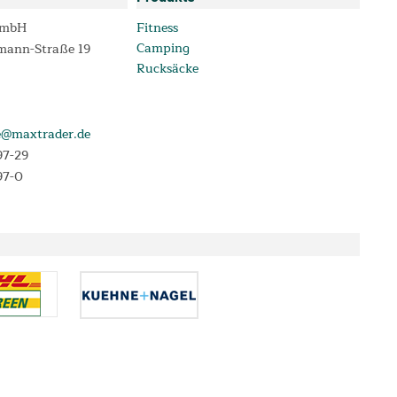
GmbH
Fitness
Camping
mann-Straße 19
Rucksäcke
e@maxtrader.de
97-29
97-0