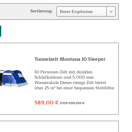
Sortierung:
Tunnelzelt Montana 10 Sleeper
10-Personen-Zelt mit dunklen
Schlafkabinen und 5.000 mm
Wassersäule Dieses riesige Zelt bietet
über 25 m² bei einer bequemen Stehhöhe
von 200 cm und ermöglicht somit
fantastische Outdoor-Abenteuer für
589,00 €
UVP 699,00 €
größere Familien und...