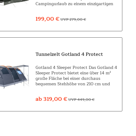
Campingurlaub zu einem einzigartigen
Outdoor-Erlebnis. Das Dach besteht aus
Netzgewebe und bietet eine
199,00 €
UVP 279,00 €
atemberaubende Aussicht in...
Tunnelzelt Gotland 4 Protect
Gotland 4 Sleeper Protect Das Gotland 4
Sleeper Protect bietet eine über 14 m²
große Fläche bei einer durchaus
bequemen Stehhöhe von 210 cm und
ermöglicht somit fantastische Outdoor-
Abenteuer für alle Menschen, die schnell
ab 319,00 €
UVP 449,00 €
und...