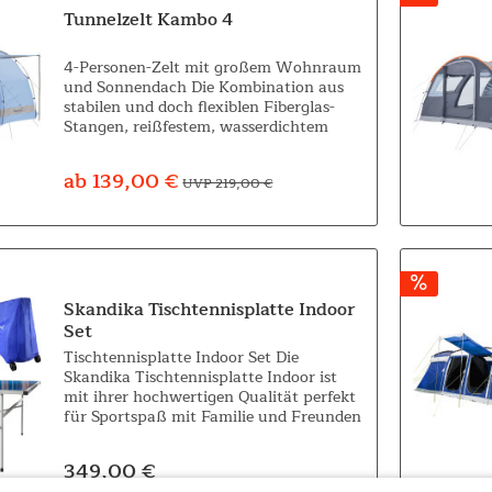
Tunnelzelt Kambo 4
4-Personen-Zelt mit großem Wohnraum
und Sonnendach Die Kombination aus
stabilen und doch flexiblen Fiberglas-
Stangen, reißfestem, wasserdichtem
Außenmaterial und dem kinderleichten
Aufbau dieses praktischen Zeltes macht
ab 139,00 €
UVP 219,00 €
das...
Skandika Tischtennisplatte Indoor
Set
Tischtennisplatte Indoor Set Die
Skandika Tischtennisplatte Indoor ist
mit ihrer hochwertigen Qualität perfekt
für Sportspaß mit Familie und Freunden
sowie für spannende Runden zu zweit
oder alleine mit aufgestellter Platte...
349,00 €