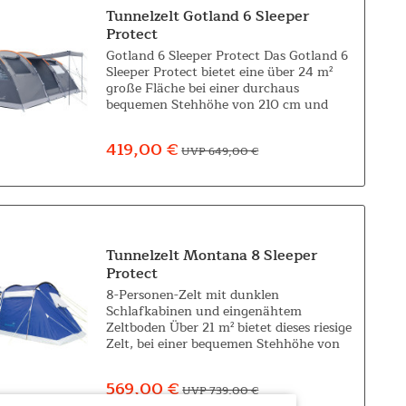
Tunnelzelt Gotland 6 Sleeper
Protect
Gotland 6 Sleeper Protect Das Gotland 6
Sleeper Protect bietet eine über 24 m²
große Fläche bei einer durchaus
bequemen Stehhöhe von 210 cm und
ermöglicht somit fantastische Outdoor-
Abenteuer für alle Menschen, die schnell
419,00 €
UVP 649,00 €
und...
Tunnelzelt Montana 8 Sleeper
Protect
8-Personen-Zelt mit dunklen
Schlafkabinen und eingenähtem
Zeltboden Über 21 m² bietet dieses riesige
Zelt, bei einer bequemen Stehhöhe von
200 cm, und ermöglicht somit
fantastische Outdoor-Abenteuer für
569,00 €
UVP 739,00 €
Familien und Gruppen von...