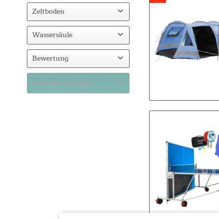
Fiberglas
Zeltboden
Fiberglas / Stahl
Eingenähter Zeltboden
Wassersäule
Einlegeboden
3000
Bewertung
5000
& mehr
Produkte anzeigen
& mehr
& mehr
& mehr