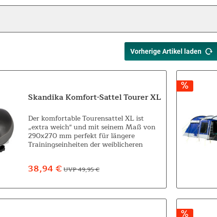
Vorherige Artikel laden
Skandika Komfort-Sattel Tourer XL
Der komfortable Tourensattel XL ist
„extra weich" und mit seinem Maß von
290x270 mm perfekt für längere
Trainingseinheiten der weiblicheren
Ladies. Webspring-Mehrfachfederung
und Elastomer Dämpfer sorgen für einen
38,94 €
UVP 49,95 €
entspannten Sitz....