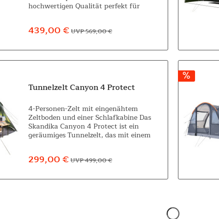
hochwertigen Qualität perfekt für
Sportspaß mit Familie und Freunden
sowie für spannende Runden zu zweit
439,00 €
UVP 569,00 €
oder alleine mit...
Tunnelzelt Canyon 4 Protect
4-Personen-Zelt mit eingenähtem
Zeltboden und einer Schlafkabine Das
Skandika Canyon 4 Protect ist ein
geräumiges Tunnelzelt, das mit einem
flexibel zu nutzenden, klar in zwei Zonen
aufgeteilten Wohnraum punktet....
299,00 €
UVP 499,00 €