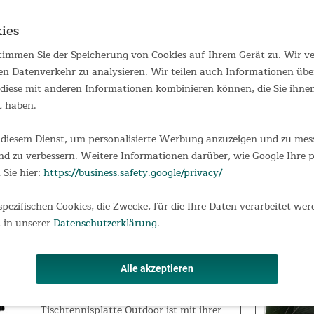
ies
 stimmen Sie der Speicherung von Cookies auf Ihrem Gerät zu. Wir 
Skandika Wasserrudergerät Nytta
en Datenverkehr zu analysieren. Wir teilen auch Informationen übe
aus Massivholz
iese mit anderen Informationen kombinieren können, die Sie ihnen 
Wasserrudergerät Nytta (klappbar)
t haben.
Buche Das Nytta steigert optimal
Ausdauer und Kraft und sorgt dank 45°-
Tank-Technologie für ein innovatives
diesem Dienst, um personalisierte Werbung anzuzeigen und zu messe
und leistungsstarkes Workout. Ein
d zu verbessern. Weitere Informationen darüber, wie Google Ihre
Ganzkörper-Trainingsgerät, das mit
749,00 €
 Sie hier:
https://business.safety.google/privacy/
UVP 1.049,00 €
seinem massiven...
spezifischen Cookies, die Zwecke, für die Ihre Daten verarbeitet wer
 in unserer
Datenschutzerklärung
.
Skandika Tischtennisplatte
Outdoor mit Abdeckung
Alle akzeptieren
Tischtennisplatte Outdoor mit
Abdeckung Die Skandika
Tischtennisplatte Outdoor ist mit ihrer