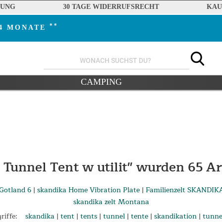
RUNG
30 TAGE WIDERRUFSRECHT
KAU
**
24 MONATE
CAMPING
Tunnel Tent w utilit" wurden
65
Ar
Gotland 6
|
skandika Home Vibration Plate
|
Familienzelt SKANDIK
skandika zelt Montana
iffe:
skandika
|
tent
|
tents
|
tunnel
|
tente
|
skandikation
|
tunne