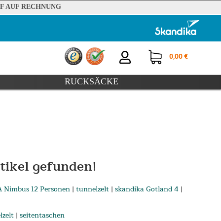
F AUF RECHNUNG
0,00 €
RUCKSÄCKE
tikel gefunden!
A Nimbus 12 Personen
|
tunnelzelt
|
skandika Gotland 4
|
lzelt
|
seitentaschen