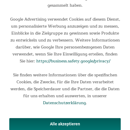
119,00 €
UVP 169,00 €
gesammelt haben.
Google Advertising verwendet Cookies auf diesem Dienst,
um personalisierte Werbung anzuzeigen und zu messen,
Einblicke in die Zielgruppe zu gewinnen sowie Produkte
zu entwickeln und zu verbessern. Weitere Informationen
darüber, wie Google Ihre personenbezogenen Daten
verwendet, wenn Sie Ihre Einwilligung erteilen, finden
Sie hier:
https://business.safety.google/privacy/
Sie finden weitere Informationen über die spezifischen
Dutch Oven Pflegeset
Cookies, die Zwecke, für die Ihre Daten verarbeitet
werden, die Speicherdauer und die Partner, die die Daten
Pflegeset für Dutch Oven Das Set ist die perfekte Ergänzung
für uns erhalten und auswerten, in unserer
für Skandika Dutch Oven und kann ebenfalls bei anderen
Datenschutzerklärung
.
Guss- und Schmiedeeisenprodukten, wie z.B. Pfannen und
Woks, Grillrosten und -zubehör, Brätern usw. zum Einsatz...
27,95 €
UVP 44,95 €
Alle akzeptieren