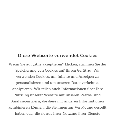
129,00 €
UVP 189,00 €
Diese Webseite verwendet Cookies
Wenn Sie auf „Alle akzeptieren“ klicken, stimmen Sie der
Speicherung von Cookies auf Ihrem Gerät zu. Wir
verwenden Cookies, um Inhalte und Anzeigen zu
BBCrew Dutch Oven 8 Liter
personalisieren und um unseren Datenverkehr zu
analysieren. Wir teilen auch Informationen über Ihre
Gusseisen-Topf mit Emaillierung und Füßen Skandika und die
Nutzung unserer Website mit unseren Werbe- und
YouTube Stars Sauerländer BBCrew sind in Sachen Outdoor
Cooking schon lange ein eingespieltes Team. Jetzt gibt es eine
Analysepartnern, die diese mit anderen Informationen
BBCrew Sonderedition des Skandika Dutch Ovens –...
kombinieren können, die Sie ihnen zur Verfügung gestellt
haben oder die sie aus Ihrer Nutzung ihrer Dienste