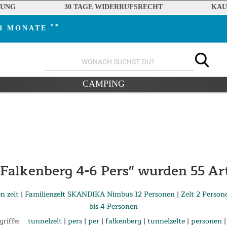
RUNG
30 TAGE WIDERRUFSRECHT
KAU
**
24 MONATE
CAMPING
 Falkenberg 4-6 Pers" wurden
55
Art
n zelt
|
Familienzelt SKANDIKA Nimbus 12 Personen
|
Zelt 2 Person
bis 4 Personen
riffe:
tunnelzelt
|
pers
|
per
|
falkenberg
|
tunnelzelte
|
personen