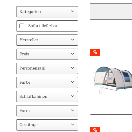
Kategorien
Camping
Sofort lieferbar
Zelte
Hersteller
Skandika
Preis
Personenzahl
von
139,00 €
bis
999,00 €
2-3
Farbe
4
Beige
Schlafkabinen
6
Grün
8
1
Form
2
Busvorzelt
Gestänge
4
Tunnel