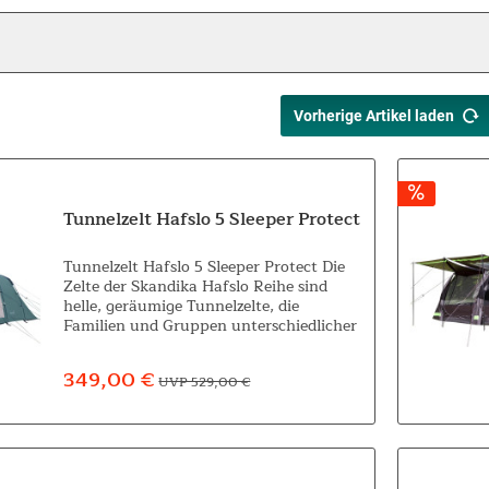
Vorherige Artikel laden
Tunnelzelt Hafslo 5 Sleeper Protect
Tunnelzelt Hafslo 5 Sleeper Protect Die
Zelte der Skandika Hafslo Reihe sind
helle, geräumige Tunnelzelte, die
Familien und Gruppen unterschiedlicher
Größe ein hohes Maß an Komfort,
Sicherheit und Flexibilität bieten. Ob
349,00 €
UVP 529,00 €
für...