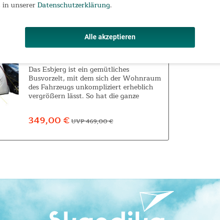
 in unserer
Datenschutzerklärung
.
Alle akzeptieren
Skandika Busvorzelt Esbjerg Travel
für 2 Personen
Das Esbjerg ist ein gemütliches
Busvorzelt, mit dem sich der Wohnraum
des Fahrzeugs unkompliziert erheblich
vergrößern lässt. So hat die ganze
Familie Platz, sich im Urlaub bequem
auszubreiten. Sie wollen mit Ihrem Bus
349,00 €
UVP 469,00 €
einen entspannten...