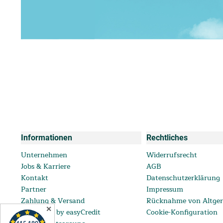
Informationen
Rechtliches
Unternehmen
Widerrufsrecht
Jobs & Karriere
AGB
Kontakt
Datenschutzerklärung
Partner
Impressum
Zahlung & Versand
Rücknahme von Altger
✕
ratenkauf by easyCredit
Cookie-Konfiguration