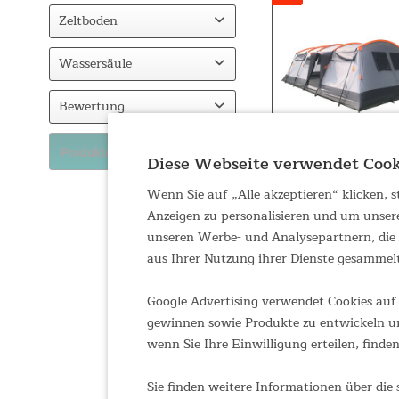
Fiberglas
Zeltboden
Fiberglas / Stahl
Eingenähter Zeltboden
Wassersäule
Einlegeboden
3000
Bewertung
5000
& mehr
Produkte anzeigen
Diese Webseite verwendet Cook
& mehr
& mehr
Wenn Sie auf „Alle akzeptieren“ klicken,
& mehr
Anzeigen zu personalisieren und um unser
unseren Werbe- und Analysepartnern, die d
aus Ihrer Nutzung ihrer Dienste gesammel
Google Advertising verwendet Cookies auf 
gewinnen sowie Produkte zu entwickeln un
wenn Sie Ihre Einwilligung erteilen, finden
Sie finden weitere Informationen über die 