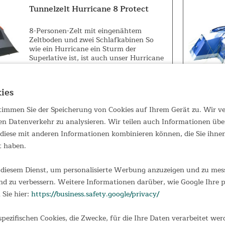
Tunnelzelt Hurricane 8 Protect
8-Personen-Zelt mit eingenähtem
Zeltboden und zwei Schlafkabinen So
wie ein Hurricane ein Sturm der
Superlative ist, ist auch unser Hurricane
8 Protectein außergewöhnliches Zelt.
8Personen finden in diesem geräumigen
519,00 €
UVP 649,00 €
Zelt...
ies
 stimmen Sie der Speicherung von Cookies auf Ihrem Gerät zu. Wir 
en Datenverkehr zu analysieren. Wir teilen auch Informationen übe
iese mit anderen Informationen kombinieren können, die Sie ihnen 
Tunnelzelt Kalmar 6
t haben.
Kalmar 6 Das Skandika Kalmar ist ein
diesem Dienst, um personalisierte Werbung anzuzeigen und zu messe
kompaktes 6-Personen Tunnelzelt mit
dem gewissen Etwas. Ein großes
d zu verbessern. Weitere Informationen darüber, wie Google Ihre
Panoramadach über dem ganzen
 Sie hier:
https://business.safety.google/privacy/
Wohnbereich in Kombination mit dem
schnellen und einfachen Aufbau machen
249,00 €
UVP 399,00 €
dieses Zelt zum...
spezifischen Cookies, die Zwecke, für die Ihre Daten verarbeitet wer