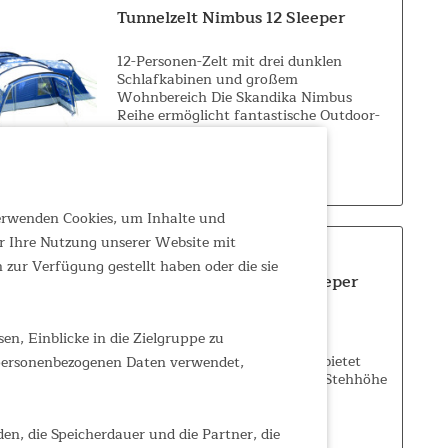
Tunnelzelt Nimbus 12 Sleeper
12-Personen-Zelt mit drei dunklen
Schlafkabinen und großem
Wohnbereich Die Skandika Nimbus
Reihe ermöglicht fantastische Outdoor-
Abenteuer für größere Familien und
Gruppen, die nicht auf viel Platz und
999,00 €
Bewegungsfreiheit verzichten...
verwenden Cookies, um Inhalte und
r Ihre Nutzung unserer Website mit
zur Verfügung gestellt haben oder die sie
Tunnelzelt Montana 10 Sleeper
10-Personen-Zelt mit dunklen
n, Einblicke in die Zielgruppe zu
Schlafkabinen und 5.000 mm
Wassersäule Dieses riesige Zelt bietet
 personenbezogenen Daten verwendet,
über 25 m² bei einer bequemen Stehhöhe
von 200 cm und ermöglicht somit
fantastische Outdoor-Abenteuer für
589,00 €
UVP 699,00 €
größere Familien und...
den, die Speicherdauer und die Partner, die