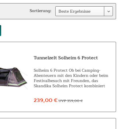
Sortierung:
Tunnelzelt Solheim 6 Protect
Solheim 6 Protect Ob bei Camping-
Abenteuern mit den Kindern oder beim
Festivalbesuch mit Freunden, das
Skandika Solheim Protect kombiniert
gekonnt ein praktisch-kompaktes
Layout mit maximalem Wohlfühlfaktor
239,00 €
UVP 359,00 €
– und das in jeder...