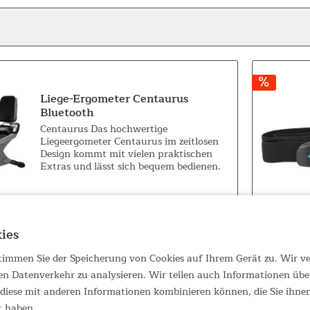
Liege-Ergometer Centaurus
Bluetooth
Centaurus Das hochwertige
Liegeergometer Centaurus im zeitlosen
Design kommt mit vielen praktischen
Extras und lässt sich bequem bedienen.
Dank der Transportrollen ist das Training
in den eigenen vier Wänden problemlos
849,00 €
UVP 969,00 €
möglich....
ies
 stimmen Sie der Speicherung von Cookies auf Ihrem Gerät zu. Wir 
en Datenverkehr zu analysieren. Wir teilen auch Informationen übe
X-Bike Foldaway X-3000
iese mit anderen Informationen kombinieren können, die Sie ihnen 
Bluetooth
t haben.