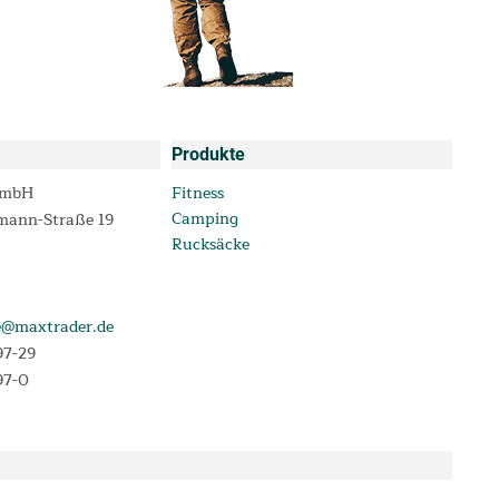
Produkte
GmbH
Fitness
Camping
mann-Straße 19
Rucksäcke
e@maxtrader.de
97-29
97-0