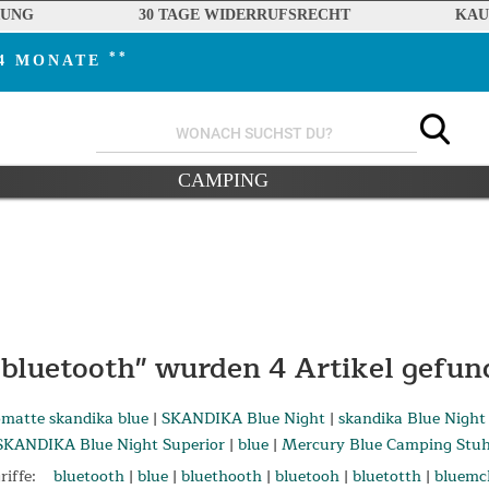
RUNG
30 TAGE WIDERRUFSRECHT
KAU
**
24 MONATE
CAMPING
"bluetooth" wurden
4
Artikel gefun
omatte skandika blue
|
SKANDIKA Blue Night
|
skandika Blue Night
SKANDIKA Blue Night Superior
|
blue
|
Mercury Blue Camping Stuh
iffe:
bluetooth
|
blue
|
bluethooth
|
bluetooh
|
bluetotth
|
bluemc