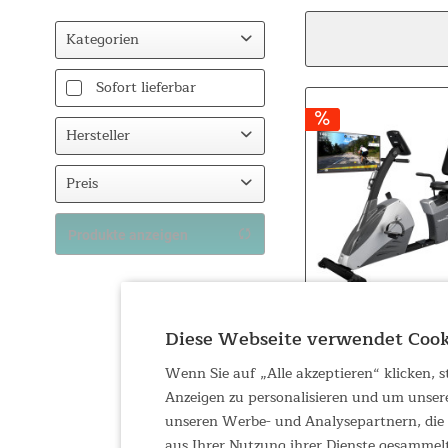
Kategorien
Fitness
Sofort lieferbar
Ergometer
Hersteller
Accessoires
Skandika
Preis
Produkte anzeigen
von
44,95 €
bis
899,00 €
Diese Webseite verwendet Cook
Wenn Sie auf „Alle akzeptieren“ klicken,
Anzeigen zu personalisieren und um unser
unseren Werbe- und Analysepartnern, die d
aus Ihrer Nutzung ihrer Dienste gesammel