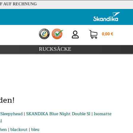
F AUF RECHNUNG
0,00 €
RUCKSÄCKE
den!
 Sleepyhead
|
SKANDIKA Blue Night Double Sl
|
Isomatte
l
hen
|
blackout
|
bleu