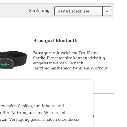
Sortierung:
Brustgurt Bluetooth
Brustgurt mit weichem Textilband
Cardio-Fitnessgeräte können vielseitig
eingesetzt werden. Je nach
Herzfrequenzbereich kann ein Workout
die Gewichtsabnahme, die Verbesserung
der Kondition und der Ausdauer oder die
44,95 €
UVP 54,95 €
Fettverbrennung als...
verwenden Cookies, um Inhalte und
r Ihre Nutzung unserer Website mit
Liege-Ergometer Centaurus
zur Verfügung gestellt haben oder die sie
Bluetooth mit...