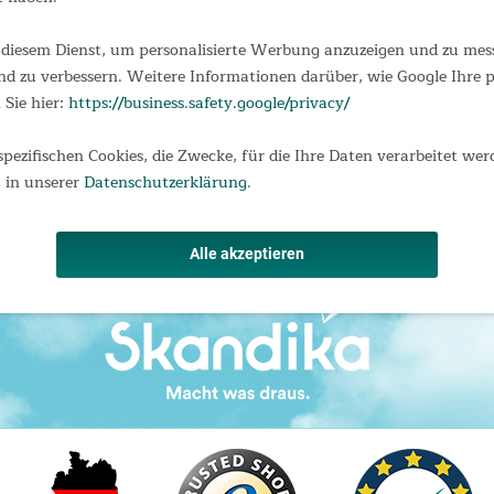
Foldaway X-3000 Das Skandika
Foldaway X-3000 besitzt die Vorzüge
von Heimtrainer, Liegeergometer und
diesem Dienst, um personalisierte Werbung anzuzeigen und zu messe
Kraftstation und bietet damit ein
d zu verbessern. Weitere Informationen darüber, wie Google Ihre
möglichst vielseitiges Training. Das
Multifunktionsgerät verbessert die
 Sie hier:
https://business.safety.google/privacy/
249,00 €
UVP 319,00 €
Fitness und...
spezifischen Cookies, die Zwecke, für die Ihre Daten verarbeitet wer
 in unserer
Datenschutzerklärung
.
Alle akzeptieren