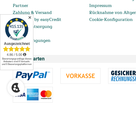
Partner
Impressum
Zahlung & Versand
Rücknahme von Altger
✕
ratenkauf by easyCredit
Cookie-Konfiguration
Batterieentsorgung
FAQ
Lieferbedingungen
Zahlungsarten
** Ab einem Bestellwert von 99 € bis 5.000 € mit einem eff. Jahreszins vo