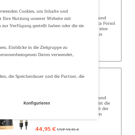
Campinglampe Forsol
verwenden Cookies, um Inhalte und
Outdoor LED-Lampe mit Akku und
r Ihre Nutzung unserer Website mit
langer Leuchtdauer Die Skandika Forsol
zur Verfügung gestellt haben oder die sie
LED Campinglampe verkörpert eine
außergewöhnliche Mischung aus
nostalgischem Charme und moderner
Technologie. Durch ihre sorgfältige
n, Einblicke in die Zielgruppe zu
ab 37,95 €
UVP 49,95 €
Konstruktion und ihr...
 personenbezogenen Daten verwendet,
den, die Speicherdauer und die Partner, die
Campinglampe Kiruna Jord
Outdoor LED-Lampe mit Akku und
integrierter Powerbank Kiruna ist die
Konfigurieren
nördlichste Stadt Schwedens mit der
weltweit größten, unterirdischen
Eisenerzmine. Zudem ist sie für
atemberaubende Polarlichtspektakel am
44,95 €
UVP 59,95 €
Himmel bekannt....