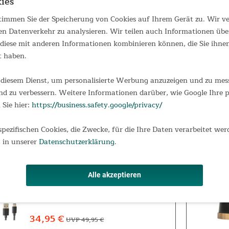
ies
Campingliege Mutenia 210 x 75
 stimmen Sie der Speicherung von Cookies auf Ihrem Gerät zu. Wir 
Mutenia Campingliege Die Skandika
en Datenverkehr zu analysieren. Wir teilen auch Informationen übe
Campingliege Mutenia vereint perfekt
iese mit anderen Informationen kombinieren können, die Sie ihnen 
Komfort, Stabilität und Praktikabilität in
t haben.
einem einzigen Produkt. Das bequeme
Feldbett ist ideal für Campingausflüge,
Strandurlaube und Roadtrips und
diesem Dienst, um personalisierte Werbung anzuzeigen und zu messe
59,95 €
UVP 89,00 €
macht...
d zu verbessern. Weitere Informationen darüber, wie Google Ihre
 Sie hier:
https://business.safety.google/privacy/
spezifischen Cookies, die Zwecke, für die Ihre Daten verarbeitet wer
 in unserer
Datenschutzerklärung
.
Campinglampe Soroya
Outdoor LED-Lampe mit Akku und
Dimmfunktion Die Skandika Soroya LED
Alle akzeptieren
Campinglampe ist die optimale
Beleuchtungslösung für alle Outdoor-
Abenteurer und Campingliebhaber. Mit
ihrer einzigartigen Kombination aus
34,95 €
UVP 49,95 €
einstellbarer...