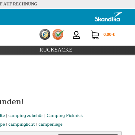
F AUF RECHNUNG
0,00 €
RUCKSÄCKE
unden!
lte
|
camping zubehör
|
Camping Picknick
pe
|
campinglicht
|
camperliege