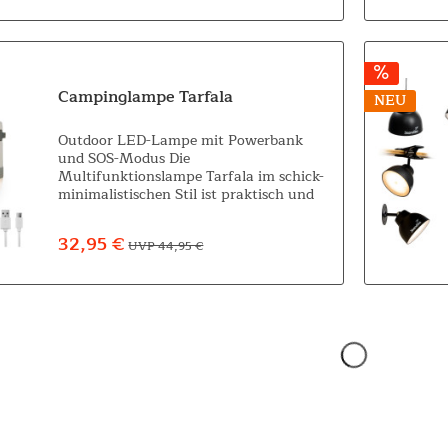
Campinglampe Tarfala
NEU
Outdoor LED-Lampe mit Powerbank
und SOS-Modus Die
Multifunktionslampe Tarfala im schick-
minimalistischen Stil ist praktisch und
handlich zugleich und perfekt für
Campingurlaube und Outdoorabenteuer
32,95 €
UVP 44,95 €
aller Art. Sie ist einfach zu...