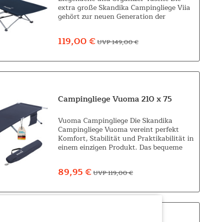
extra große Skandika Campingliege Viia
gehört zur neuen Generation der
Feldbetten und bietet einen hohen Level
an Komfort. Dank der cleveren
119,00 €
UVP 149,00 €
Faltfunktion ist...
Campingliege Vuoma 210 x 75
Vuoma Campingliege Die Skandika
Campingliege Vuoma vereint perfekt
Komfort, Stabilität und Praktikabilität in
einem einzigen Produkt. Das bequeme
Feldbett ist ideal für Campingausflüge,
Strandurlaube und Roadtrips und
89,95 €
UVP 119,00 €
macht...