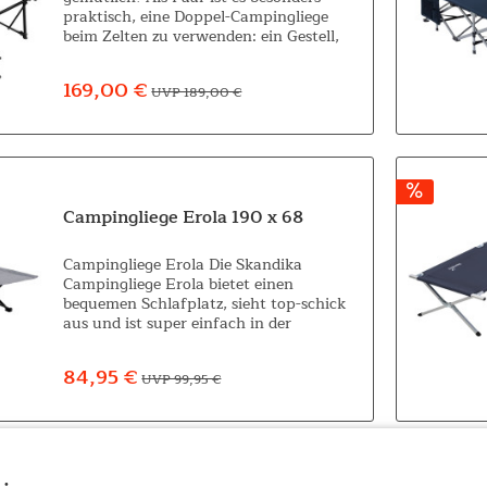
praktisch, eine Doppel-Campingliege
beim Zelten zu verwenden: ein Gestell,
doppelte Liegefläche und noch mehr
Entspannung. Die Skandika Doppel-
169,00 €
UVP 189,00 €
Liege...
Campingliege Erola 190 x 68
Campingliege Erola Die Skandika
Campingliege Erola bietet einen
bequemen Schlafplatz, sieht top-schick
aus und ist super einfach in der
Handhabung. Sie ist die perfekte
Begleiterin für Outdoor-Abenteuer aller
84,95 €
UVP 99,95 €
Art. Dank der...