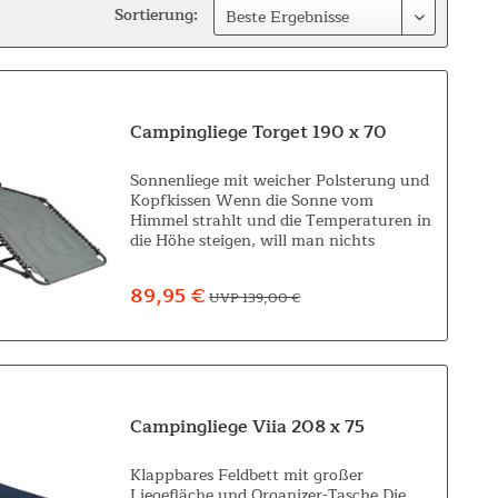
Sortierung:
Campingliege Torget 190 x 70
Sonnenliege mit weicher Polsterung und
Kopfkissen Wenn die Sonne vom
Himmel strahlt und die Temperaturen in
die Höhe steigen, will man nichts
anderes als raus, um sie richtig zu
genießen. Der perfekte Platz dafür ist
89,95 €
UVP 139,00 €
die...
Campingliege Viia 208 x 75
Klappbares Feldbett mit großer
Liegefläche und Organizer-Tasche Die