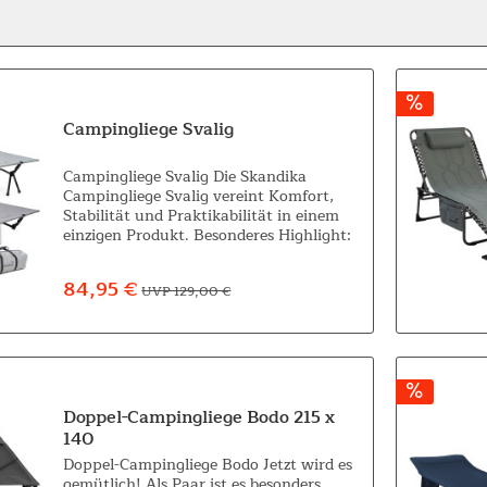
Campingliege Svalig
Campingliege Svalig Die Skandika
Campingliege Svalig vereint Komfort,
Stabilität und Praktikabilität in einem
einzigen Produkt. Besonderes Highlight:
die verstellbare Höhe, die ein extra
komfortables Aufstehen ermöglicht.
84,95 €
UVP 129,00 €
Diese...
Doppel-Campingliege Bodo 215 x
140
Doppel-Campingliege Bodo Jetzt wird es
gemütlich! Als Paar ist es besonders