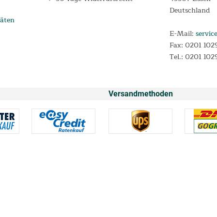
Deutschland
äten
E-Mail:
servic
Fax: 0201 102
Tel.: 0201 102
Versandmethoden
* Alle Preise inkl. Mehrwertsteuer und
Versandkosten
n 0,00% p.a. und einem festen Sollzinssatz von 0,00% p.a. für Darlehensverträg
Monate.