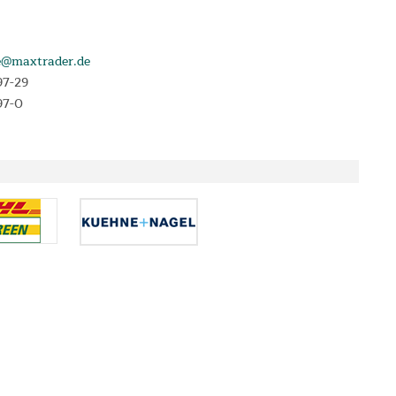
e@maxtrader.de
97-29
97-0
e, die im Angebotszeitraum abgeschlossen werden. Laufzeit 3, 6, 12 oder 24