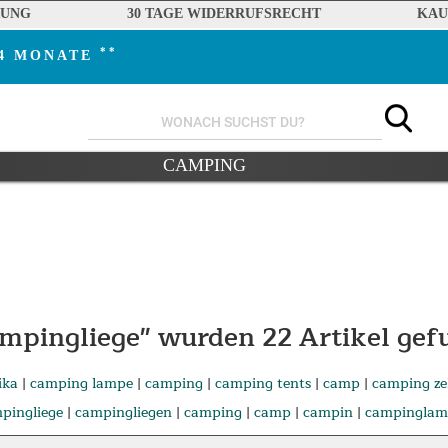
RUNG
30 TAGE WIDERRUFSRECHT
KAU
**
24 MONATE
CAMPING
ampingliege" wurden
22
Artikel gef
ika
|
camping lampe
|
camping
|
camping tents
|
camp
|
camping ze
pingliege
|
campingliegen
|
camping
|
camp
|
campin
|
campinglam