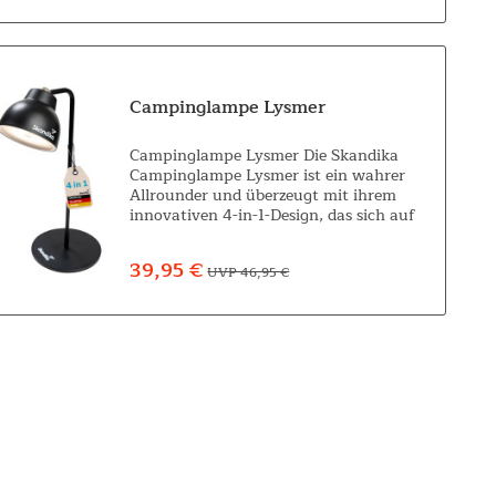
Campinglampe Lysmer
Campinglampe Lysmer Die Skandika
Campinglampe Lysmer ist ein wahrer
Allrounder und überzeugt mit ihrem
innovativen 4-in-1-Design, das sich auf
vielfältige Weise nutzen lässt. Ob als
Stehlampe auf dem Tisch, als
39,95 €
UVP 46,95 €
Deckenlampe im...