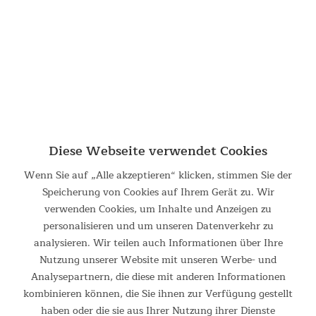
599,00 €
UVP 849,00 €
Diese Webseite verwendet Cookies
Wenn Sie auf „Alle akzeptieren“ klicken, stimmen Sie der
Speicherung von Cookies auf Ihrem Gerät zu. Wir
verwenden Cookies, um Inhalte und Anzeigen zu
Crosstrainer Carbon P26-S
personalisieren und um unseren Datenverkehr zu
analysieren. Wir teilen auch Informationen über Ihre
Ellipsentrainer mit Steigungsfunktion und 32
Widerstandsstufen Der Ellipsentrainer Carbon P26-S
Nutzung unserer Website mit unseren Werbe- und
ermöglicht ein gelenkschonendes Training, das den natürlichen
Analysepartnern, die diese mit anderen Informationen
Bewegungen des Nordic Walking ähnelt. Für ein noch
kombinieren können, die Sie ihnen zur Verfügung gestellt
anspruchsvolleres...
haben oder die sie aus Ihrer Nutzung ihrer Dienste