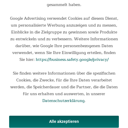
1.199,00 €
UVP 1.599,00 €
gesammelt haben.
Google Advertising verwendet Cookies auf diesem Dienst,
um personalisierte Werbung anzuzeigen und zu messen,
Einblicke in die Zielgruppe zu gewinnen sowie Produkte
zu entwickeln und zu verbessern. Weitere Informationen
darüber, wie Google Ihre personenbezogenen Daten
verwendet, wenn Sie Ihre Einwilligung erteilen, finden
Sie hier:
https://business.safety.google/privacy/
Sie finden weitere Informationen über die spezifischen
Crosstrainer Carbon P28-R
Cookies, die Zwecke, für die Ihre Daten verarbeitet
werden, die Speicherdauer und die Partner, die die Daten
Crosstrainer mit Bluetooth und 23 Trainingsprogrammen Der
für uns erhalten und auswerten, in unserer
Skandika Crosstrainer Carbon P-28 R bietet mit seinem hinten
Datenschutzerklärung
.
platzierten Schwungrad und dem geringen Q-Faktor von 8 cm
optimale Bedingungen für ein gelenkschonendes...
1.199,00 €
UVP 1.399,00 €
Alle akzeptieren