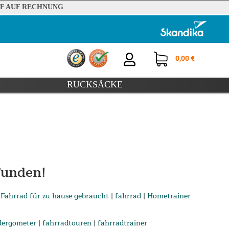
F AUF RECHNUNG
0,00 €
RUCKSÄCKE
funden!
|
Fahrrad für zu hause gebraucht
|
fahrrad
|
Hometrainer
dergometer
|
fahrradtouren
|
fahrradtrainer