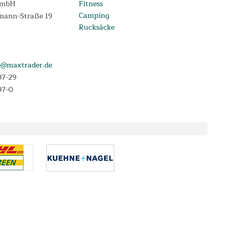
GmbH
Fitness
Camping
mann-Straße 19
Rucksäcke
e@maxtrader.de
97-29
97-0