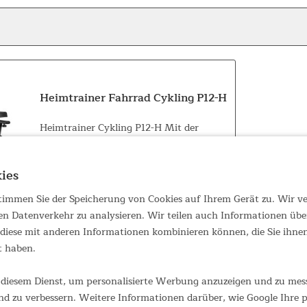
Heimtrainer Fahrrad Cykling P12-H
Heimtrainer Cykling P12-H Mit der
sportlichen Funktionalität eines
Speedbikes und der eleganten Ästhetik
eines Heimtrainers vereint unser
ies
Skandika Cykling P12-H das Beste aus
beiden Welten. Die kontinuierliche
449,00 €
 stimmen Sie der Speicherung von Cookies auf Ihrem Gerät zu. Wir 
UVP 529,00 €
Pedalbewegung...
en Datenverkehr zu analysieren. Wir teilen auch Informationen übe
iese mit anderen Informationen kombinieren können, die Sie ihnen 
t haben.
diesem Dienst, um personalisierte Werbung anzuzeigen und zu messe
d zu verbessern. Weitere Informationen darüber, wie Google Ihre