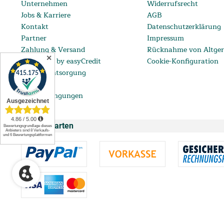
Unternehmen
Widerrufsrecht
Jobs & Karriere
AGB
Kontakt
Datenschutzerklärung
Partner
Impressum
Zahlung & Versand
Rücknahme von Altger
✕
ratenkauf by easyCredit
Cookie-Konfiguration
Batterieentsorgung
FAQ
Lieferbedingungen
Zahlungsarten