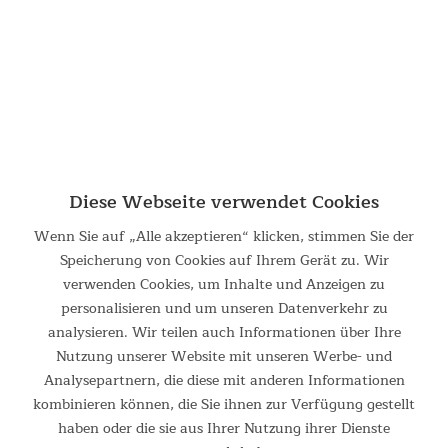
119,00 €
UVP 159,00 €
NEU
Diese Webseite verwendet Cookies
Wenn Sie auf „Alle akzeptieren“ klicken, stimmen Sie der
Speicherung von Cookies auf Ihrem Gerät zu. Wir
Doppel-Isomatte Easy 3D Premium Compact
verwenden Cookies, um Inhalte und Anzeigen zu
personalisieren und um unseren Datenverkehr zu
Doppel-Isomatte Easy 3D Premium Compact Die Skandika
analysieren. Wir teilen auch Informationen über Ihre
Doppel-Isomatte Easy 3D Premium Compact ist eine
Nutzung unserer Website mit unseren Werbe- und
selbstaufblasende Isomatte für zwei Personen, die Komfort
und Funktionalität perfekt vereint. Mit den großzügigen
Analysepartnern, die diese mit anderen Informationen
Maßen von...
kombinieren können, die Sie ihnen zur Verfügung gestellt
159,00 €
haben oder die sie aus Ihrer Nutzung ihrer Dienste
UVP 219,00 €