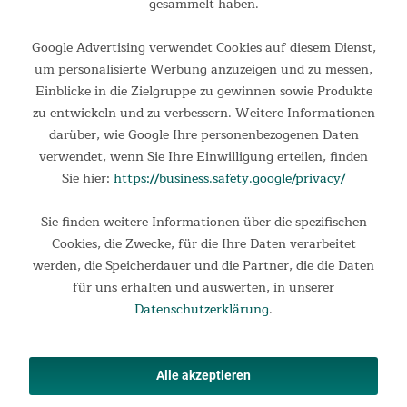
gesammelt haben.
Google Advertising verwendet Cookies auf diesem Dienst,
um personalisierte Werbung anzuzeigen und zu messen,
Einblicke in die Zielgruppe zu gewinnen sowie Produkte
zu entwickeln und zu verbessern. Weitere Informationen
darüber, wie Google Ihre personenbezogenen Daten
verwendet, wenn Sie Ihre Einwilligung erteilen, finden
Sie hier:
https://business.safety.google/privacy/
Sie finden weitere Informationen über die spezifischen
Gehband Walkingpad
Cookies, die Zwecke, für die Ihre Daten verarbeitet
werden, die Speicherdauer und die Partner, die die Daten
Klappbares Laufband bis zu 6 km/h mit adaptivem
Speedcontrol Sofort einsetzbar und ohne Aufbau kannst du
für uns erhalten und auswerten, in unserer
direkt deinen ersten Schritt zu einem besseren Wohlbefinden
Datenschutzerklärung
.
starten. Einfach im App-Store WalkingPad eingeben und nach
der...
499,00 €
UVP 649,00 €
Alle akzeptieren