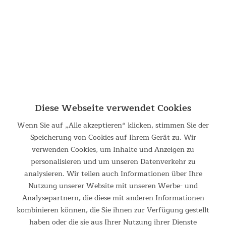
Maßen von...
159,00 €
UVP 219,00 €
Diese Webseite verwendet Cookies
Wenn Sie auf „Alle akzeptieren“ klicken, stimmen Sie der
Speicherung von Cookies auf Ihrem Gerät zu. Wir
verwenden Cookies, um Inhalte und Anzeigen zu
Doppel-Isomatte Easy 3D Premium Flex
personalisieren und um unseren Datenverkehr zu
analysieren. Wir teilen auch Informationen über Ihre
Doppel-Isomatte Easy 3D Premium Flex Die Skandika Doppel-
Isomatte Easy 3D Premium Flex revolutioniert das Outdoor-
Nutzung unserer Website mit unseren Werbe- und
Schlaferlebnis mit ihrer integrierten, wiederaufladbaren
Analysepartnern, die diese mit anderen Informationen
Pumpe. Diese innovative Isomatte vereint modernste...
kombinieren können, die Sie ihnen zur Verfügung gestellt
haben oder die sie aus Ihrer Nutzung ihrer Dienste