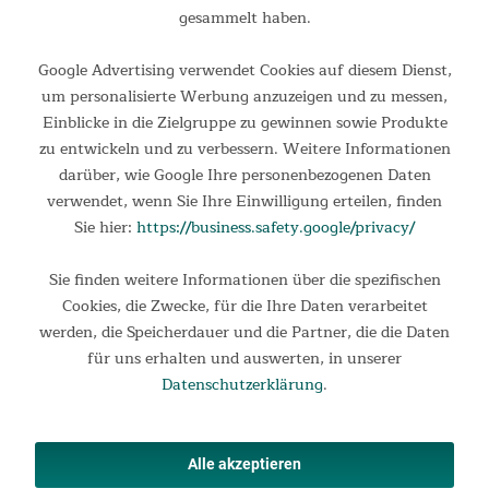
269,00 €
UVP 289,00 €
gesammelt haben.
Google Advertising verwendet Cookies auf diesem Dienst,
um personalisierte Werbung anzuzeigen und zu messen,
Einblicke in die Zielgruppe zu gewinnen sowie Produkte
zu entwickeln und zu verbessern. Weitere Informationen
darüber, wie Google Ihre personenbezogenen Daten
verwendet, wenn Sie Ihre Einwilligung erteilen, finden
Sie hier:
https://business.safety.google/privacy/
Sie finden weitere Informationen über die spezifischen
Isomatte Easy 3D Premium Flex
Cookies, die Zwecke, für die Ihre Daten verarbeitet
werden, die Speicherdauer und die Partner, die die Daten
Isomatte Easy 3D Premium Flex Die Skandika Isomatte Easy
für uns erhalten und auswerten, in unserer
3D Premium Flex revolutioniert das Outdoor-Schlaferlebnis mit
Datenschutzerklärung
.
ihrer integrierten, wiederaufladbaren Pumpe. Diese innovative
Isomatte vereint modernste Technologie mit...
179,00 €
UVP 219,00 €
Alle akzeptieren