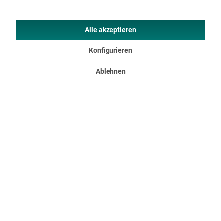
Training zu Hause. Es unterstützt die Verbesserung der
konditionellen Fitness, die Durchblutung aller Körperorgane...
Alle akzeptieren
449,00 €
UVP 689,00 €
Konfigurieren
Ablehnen
Informationen
Rechtliches
Ihre Vorteile
Kontakt