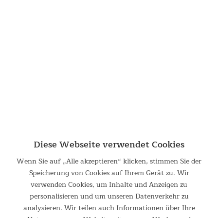
Verwandte Suchbegriffe:
jahreszeiten
|
4jahreszeiten
|
jahre
|
jahresabo
|
jardin
|
jasper
|
jambes
|
james
Filtern
Diese Webseite verwendet Cookies
Wenn Sie auf „Alle akzeptieren“ klicken, stimmen Sie der
Speicherung von Cookies auf Ihrem Gerät zu. Wir
verwenden Cookies, um Inhalte und Anzeigen zu
personalisieren und um unseren Datenverkehr zu
Crosstrainer Carbon Champ mit Kinomap-Jahresabo
analysieren. Wir teilen auch Informationen über Ihre