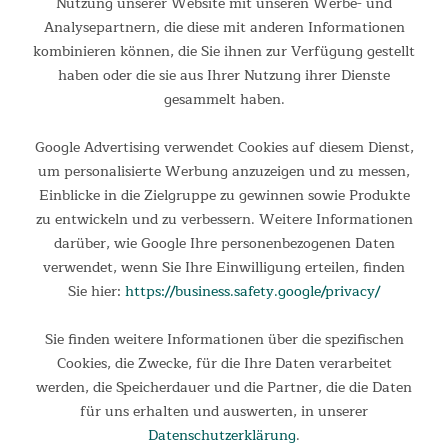
Crosstrainer Carbon Champ mit Kinomap-Jahresabo Der
Nutzung unserer Website mit unseren Werbe- und
Skandika Crosstrainer Carbon Champ bietet optimale
Analysepartnern, die diese mit anderen Informationen
Bedingungen für ein gelenkschonendes Training mit flüssigen
kombinieren können, die Sie ihnen zur Verfügung gestellt
Bewegungen. Die Kombination des Schwungmassensystems
von 24,5 kg...
haben oder die sie aus Ihrer Nutzung ihrer Dienste
gesammelt haben.
1.199,00 €
UVP 1.589,00 €
Google Advertising verwendet Cookies auf diesem Dienst,
um personalisierte Werbung anzuzeigen und zu messen,
Einblicke in die Zielgruppe zu gewinnen sowie Produkte
zu entwickeln und zu verbessern. Weitere Informationen
darüber, wie Google Ihre personenbezogenen Daten
verwendet, wenn Sie Ihre Einwilligung erteilen, finden
Sie hier:
https://business.safety.google/privacy/
Sie finden weitere Informationen über die spezifischen
Cookies, die Zwecke, für die Ihre Daten verarbeitet
Ergometer Atlantis mit Kinomap-Jahresabo
werden, die Speicherdauer und die Partner, die die Daten
für uns erhalten und auswerten, in unserer
Ergometer Atlantis mit Kinomap-Jahresabo Unser Skandika
Datenschutzerklärung
.
Atlantis ist das ideale Ergometer für ein ambitioniertes