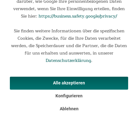
darüber, wie Google Ihre personenbezogenen Daten
lässt sich bequem bedienen. Dank der Transportrollen ist das
Training in den eigenen vier Wänden problemlos möglich....
verwendet, wenn Sie Ihre Einwilligung erteilen, finden
Sie hier:
https://business.safety.google/privacy/
899,00 €
UVP 999,00 €
Sie finden weitere Informationen über die spezifischen
Cookies, die Zwecke, für die Ihre Daten verarbeitet
werden, die Speicherdauer und die Partner, die die Daten
für uns erhalten und auswerten, in unserer
Datenschutzerklärung
.
Alle akzeptieren
Konfigurieren
Liegeergometer Cykling P8-H Comfort
Ablehnen
Liegeergometer Cykling P8-H Comfort Komfortables
Liegeergometer für individuelles Training Mit dem Skandika
Cykling P8-H Comfort kommt ein hochwertiges
Liegeergometer ins Haus, das konsequent auf Komfort,