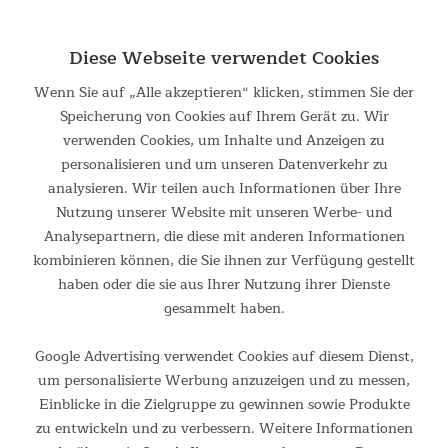
Centaurus Das hochwertige Liegeergometer Centaurus im
zeitlosen Design kommt mit vielen praktischen Extras und
lässt sich bequem bedienen. Dank der Transportrollen ist das
Diese Webseite verwendet Cookies
Training in den eigenen vier Wänden problemlos möglich....
Wenn Sie auf „Alle akzeptieren“ klicken, stimmen Sie der
849,00 €
UVP 969,00 €
Speicherung von Cookies auf Ihrem Gerät zu. Wir
verwenden Cookies, um Inhalte und Anzeigen zu
personalisieren und um unseren Datenverkehr zu
analysieren. Wir teilen auch Informationen über Ihre
Nutzung unserer Website mit unseren Werbe- und
Analysepartnern, die diese mit anderen Informationen
kombinieren können, die Sie ihnen zur Verfügung gestellt
haben oder die sie aus Ihrer Nutzung ihrer Dienste
gesammelt haben.
Google Advertising verwendet Cookies auf diesem Dienst,
Liege-Ergometer Centaurus Bluetooth mit...
um personalisierte Werbung anzuzeigen und zu messen,
Einblicke in die Zielgruppe zu gewinnen sowie Produkte
Centaurus Das hochwertige Liegeergometer Centaurus im
zu entwickeln und zu verbessern. Weitere Informationen
zeitlosen Design kommt mit vielen praktischen Extras und