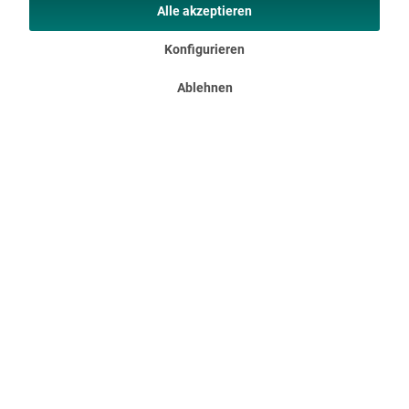
Alle akzeptieren
589,00 €
UVP 699,00 €
Konfigurieren
Ablehnen
Tunnelzelt Montana 8 Sleeper Protect
8-Personen-Zelt mit dunklen Schlafkabinen und eingenähtem
Zeltboden Über 21 m² bietet dieses riesige Zelt, bei einer
bequemen Stehhöhe von 200 cm, und ermöglicht somit
fantastische Outdoor-Abenteuer für Familien und Gruppen
von...