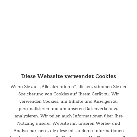
Wassersäule Dieses riesige Zelt bietet über 25 m² bei einer
bequemen Stehhöhe von 200 cm und ermöglicht somit
fantastische Outdoor-Abenteuer für größere Familien und...
589,00 €
UVP 699,00 €
Diese Webseite verwendet Cookies
Wenn Sie auf „Alle akzeptieren“ klicken, stimmen Sie der
Speicherung von Cookies auf Ihrem Gerät zu. Wir
verwenden Cookies, um Inhalte und Anzeigen zu
personalisieren und um unseren Datenverkehr zu
Tunnelzelt Montana 10 Sleeper Protect
analysieren. Wir teilen auch Informationen über Ihre
Nutzung unserer Website mit unseren Werbe- und
10-Personen-Zelt mit dunklen Schlafkabinen und eingenähtem
Analysepartnern, die diese mit anderen Informationen
Zeltboden Das Premium-Modell Montana mit Sleeper