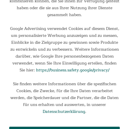
kombinieren können, die Sie ihnen zur Verfügung gestellt
Technology & vollständig eingenähtem Zeltboden Wir alle
lieben den Nervenkitzel von Camping-Abenteuern, aber es
haben oder die sie aus Ihrer Nutzung ihrer Dienste
gibt...
gesammelt haben.
649,00 €
UVP 769,00 €
Google Advertising verwendet Cookies auf diesem Dienst,
um personalisierte Werbung anzuzeigen und zu messen,
Einblicke in die Zielgruppe zu gewinnen sowie Produkte
zu entwickeln und zu verbessern. Weitere Informationen
darüber, wie Google Ihre personenbezogenen Daten
verwendet, wenn Sie Ihre Einwilligung erteilen, finden
Sie hier:
https://business.safety.google/privacy/
Sie finden weitere Informationen über die spezifischen
Cookies, die Zwecke, für die Ihre Daten verarbeitet
werden, die Speicherdauer und die Partner, die die Daten
Tunnelzelt Montana 10 Sleeper
für uns erhalten und auswerten, in unserer
10-Personen-Zelt mit dunklen Schlafkabinen und 5.000 mm
Datenschutzerklärung
.
Wassersäule Dieses riesige Zelt bietet über 25 m² bei einer
bequemen Stehhöhe von 200 cm und ermöglicht somit
fantastische Outdoor-Abenteuer für größere Familien und...