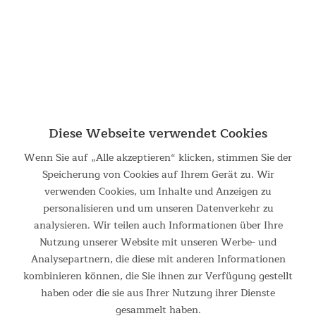
319,00 €
UVP 369,00 €
Diese Webseite verwendet Cookies
Wenn Sie auf „Alle akzeptieren“ klicken, stimmen Sie der
Speicherung von Cookies auf Ihrem Gerät zu. Wir
verwenden Cookies, um Inhalte und Anzeigen zu
personalisieren und um unseren Datenverkehr zu
Tunnelzelt Nordland 4 Protect
analysieren. Wir teilen auch Informationen über Ihre
Nutzung unserer Website mit unseren Werbe- und
Tunnelzelt Nordland 4 Das Skandika Nordland ist ein
Analysepartnern, die diese mit anderen Informationen
geräumiges 4 Personen Zelt mit einer komfortablen, lichten
kombinieren können, die Sie ihnen zur Verfügung gestellt
Höhe von 200 cm und gewährt optimale Bewegungsfreiheit.
Das geräumige Nordland ist durch sein besonders...
haben oder die sie aus Ihrer Nutzung ihrer Dienste
gesammelt haben.