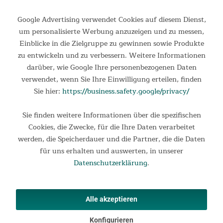
369,00 €
UVP 489,00 €
Google Advertising verwendet Cookies auf diesem Dienst,
um personalisierte Werbung anzuzeigen und zu messen,
Einblicke in die Zielgruppe zu gewinnen sowie Produkte
zu entwickeln und zu verbessern. Weitere Informationen
darüber, wie Google Ihre personenbezogenen Daten
verwendet, wenn Sie Ihre Einwilligung erteilen, finden
Sie hier:
https://business.safety.google/privacy/
Sie finden weitere Informationen über die spezifischen
Cookies, die Zwecke, für die Ihre Daten verarbeitet
werden, die Speicherdauer und die Partner, die die Daten
Rudergerät Nordlys
für uns erhalten und auswerten, in unserer
Rudergerät Nordlys Das Rudergerät Nordlys mit Auslegern ist
Datenschutzerklärung
.
das perfekte Fitnessgerät für ein ultimatives Home-Training,
wie es sogar Profisportler absolvieren. Doch auch Einsteiger
können sich mit Nordlys gezielt auspowern und...
Alle akzeptieren
749,00 €
UVP 999,00 €
Konfigurieren