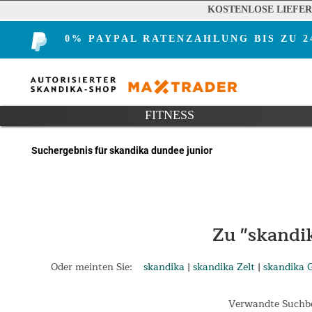
KOSTENLOSE LIEFE
0% PAYPAL RATENZAHLUNG BIS ZU 
FITNESS
Suchergebnis für skandika dundee junior
Zu "skandi
Oder meinten Sie:
skandika
|
skandika Zelt
|
skandika 
Verwandte Suchbe