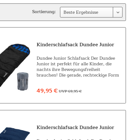
Sortierung:
Kinderschlafsack Dundee Junior
Dundee Junior Schlafsack Der Dundee
Junior ist perfekt für alle Kinder, die
nachts ihre Bewegungsfreiheit
brauchen! Die gerade, rechteckige Form
bietet, sowohl im oberen Schulterbereich
als auch am Fußende, viel Platz und
49,95 €
UVP 69,95 €
doch...
Kinderschlafsack Dundee Junior