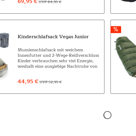
69,95 €
UVP 84,95 €
Kinderschlafsack Vegas Junior
Mumienschlafsack mit weichem
Innenfutter und 2-Wege-Reißverschluss
Kinder verbrauchen sehr viel Energie,
weshalb eine ausgiebige Nachtruhe von
besonders wichtiger Bedeutung ist.
Schluss mit Kälte und Enge im
44,95 €
UVP 52,95 €
Schlafsack – Unser...