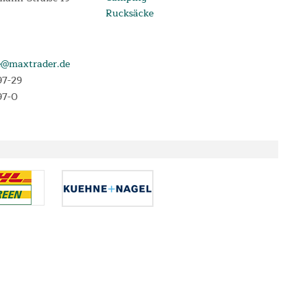
Rucksäcke
e@maxtrader.de
97-29
97-0
e, die im Angebotszeitraum abgeschlossen werden. Laufzeit 3, 6, 12 oder 24