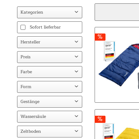
Kategorien
Fitness
Sofort lieferbar
Crosstrainer
Hersteller
Rudergeräte
Accessoires
Skandika
Preis
Camping
Schlafsäcke & Isomatten
Farbe
von
22,95 €
bis
Zelte
749,00 €
Beige
Form
Busvorzelt
Gestänge
Fiberglas
Wassersäule
5000
Zeltboden