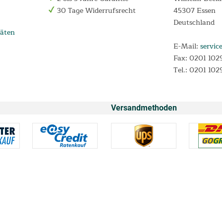
30 Tage Widerrufsrecht
45307 Essen
Deutschland
äten
E-Mail:
servic
Fax: 0201 102
Tel.: 0201 102
Versandmethoden
* Alle Preise inkl. Mehrwertsteuer und
Versandkosten
n 0,00% p.a. und einem festen Sollzinssatz von 0,00% p.a. für Darlehensverträg