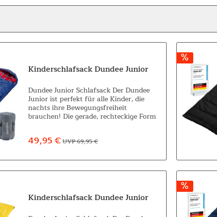
Kinderschlafsack Dundee Junior
Dundee Junior Schlafsack Der Dundee
Junior ist perfekt für alle Kinder, die
nachts ihre Bewegungsfreiheit
brauchen! Die gerade, rechteckige Form
bietet, sowohl im oberen Schulterbereich
als auch am Fußende, viel Platz und
49,95 €
UVP 69,95 €
doch...
Kinderschlafsack Dundee Junior