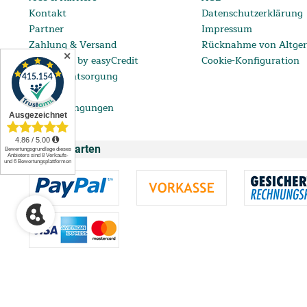
Kontakt
Datenschutzerklärung
Partner
Impressum
Zahlung & Versand
Rücknahme von Altger
✕
ratenkauf by easyCredit
Cookie-Konfiguration
Batterieentsorgung
FAQ
Lieferbedingungen
Zahlungsarten
** Ab einem Bestellwert von 99 € bis 5.000 € mit einem eff. Jahreszins vo