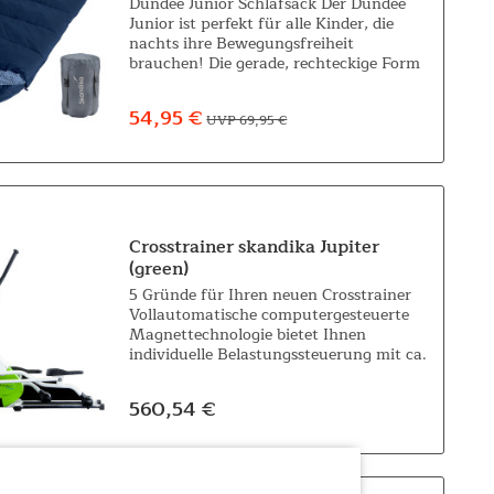
Dundee Junior Schlafsack Der Dundee
Junior ist perfekt für alle Kinder, die
nachts ihre Bewegungsfreiheit
brauchen! Die gerade, rechteckige Form
bietet, sowohl im oberen Schulterbereich
als auch am Fußende, viel Platz und
54,95 €
UVP 69,95 €
doch...
Crosstrainer skandika Jupiter
(green)
5 Gründe für Ihren neuen Crosstrainer
Vollautomatische computergesteuerte
Magnettechnologie bietet Ihnen
individuelle Belastungssteuerung mit ca.
21 kg Schwungmassensystem. Ihre
Herzfrequenz wird über integrierte...
560,54 €