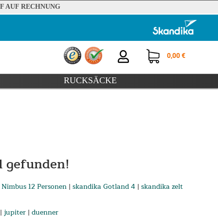
F AUF RECHNUNG
0,00 €
RUCKSÄCKE
l gefunden!
 Nimbus 12 Personen
|
skandika Gotland 4
|
skandika zelt
|
jupiter
|
duenner