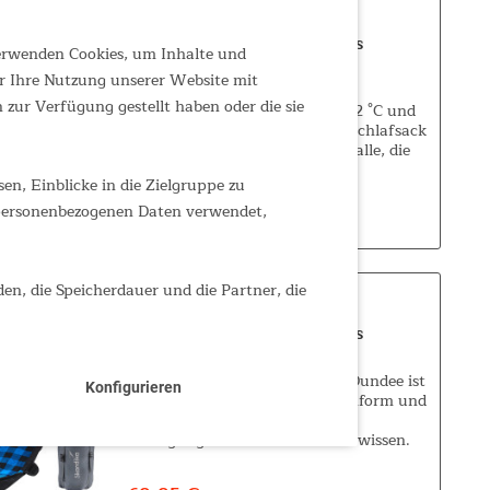
Schlafsack Dundee RV links
verwenden Cookies, um Inhalte und
r Ihre Nutzung unserer Website mit
Deckenschlafsack mit
zur Verfügung gestellt haben oder die sie
Komforttemperatur zwischen 12 °C und
2 °C Der Dundee ist unser Top-Schlafsack
in Deckenform und perfekt für alle, die
nachts ihre Bewegungsfreiheit zu
n, Einblicke in die Zielgruppe zu
schätzen wissen. Die gerade, rechteckige
67,95 €
UVP 84,95 €
Form bietet,...
 personenbezogenen Daten verwendet,
den, die Speicherdauer und die Partner, die
Schlafsack Dundee RV links
Deckenschlafsack Dundee Der Dundee ist
Konfigurieren
unser Top-Schlafsack in Deckenform und
perfekt für alle, die nachts ihre
Bewegungsfreiheit zu schätzen wissen.
Die gerade, rechteckige Form bietet,
sowohl im oberen Schulterbereich als...