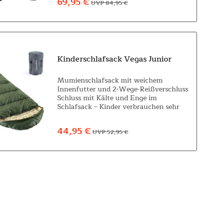
69,95 €
UVP 84,95 €
Kinderschlafsack Vegas Junior
Mumienschlafsack mit weichem
Innenfutter und 2-Wege-Reißverschluss
Schluss mit Kälte und Enge im
Schlafsack – Kinder verbrauchen sehr
viel Energie, weshalb eine ausgiebige
Nachtruhe sehr wichtig ist. Unser
44,95 €
UVP 52,95 €
Skandika Schlafsack Vegas...