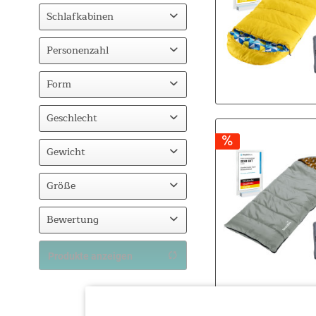
Eingenähter Zeltboden
Schlafkabinen
1
Personenzahl
2-3
Form
Deckenform
Geschlecht
Erwachsene
Gewicht
Kinder
1kg-2kg
Größe
2kg-3kg
170
Bewertung
220
& mehr
Produkte anzeigen
& mehr
& mehr
& mehr