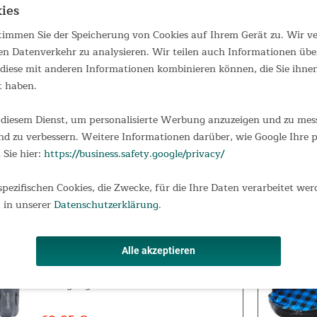
ies
Schlafsack Dundee RV rechts
 stimmen Sie der Speicherung von Cookies auf Ihrem Gerät zu. Wir 
en Datenverkehr zu analysieren. Wir teilen auch Informationen übe
Deckenschlafsack mit
iese mit anderen Informationen kombinieren können, die Sie ihnen 
Komforttemperatur zwischen 12 °C und
2 °C Der Dundee ist unser Top-Schlafsack
t haben.
in Deckenform und perfekt für alle, die
nachts ihre Bewegungsfreiheit zu
diesem Dienst, um personalisierte Werbung anzuzeigen und zu messe
schätzen wissen. Die gerade, rechteckige
67,95 €
UVP 84,95 €
Form bietet,...
d zu verbessern. Weitere Informationen darüber, wie Google Ihre
 Sie hier:
https://business.safety.google/privacy/
spezifischen Cookies, die Zwecke, für die Ihre Daten verarbeitet wer
 in unserer
Datenschutzerklärung
.
Schlafsack Dundee RV rechrs
Deckenschlafsack Dundee Der Dundee ist
Alle akzeptieren
unser Top-Schlafsack in Deckenform und
perfekt für alle, die nachts ihre
Bewegungsfreiheit zu schätzen wissen.
Die gerade, rechteckige Form bietet,
sowohl im oberen Schulterbereich als...