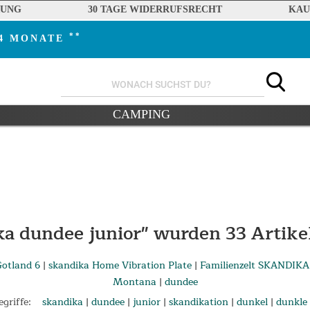
RUNG
30 TAGE WIDERRUFSRECHT
KAU
**
24 MONATE
CAMPING
ka dundee junior" wurden
33
Artike
Gotland 6
|
skandika Home Vibration Plate
|
Familienzelt SKANDIKA
Montana
|
dundee
griffe:
skandika
|
dundee
|
junior
|
skandikation
|
dunkel
|
dunkle