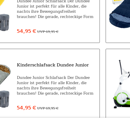
Dundee Junior Schlafsack Der Dundee
Junior ist perfekt für alle Kinder, die
nachts ihre Bewegungsfreiheit
brauchen! Die gerade, rechteckige Form
bietet, sowohl im oberen Schulterbereich
als auch am Fußende, viel Platz und
54,95 €
UVP 69,95 €
doch...
Kinderschlafsack Dundee Junior
Dundee Junior Schlafsack Der Dundee
Junior ist perfekt für alle Kinder, die
nachts ihre Bewegungsfreiheit
brauchen! Die gerade, rechteckige Form
bietet, sowohl im oberen Schulterbereich
als auch am Fußende, viel Platz und
54,95 €
UVP 69,95 €
doch...