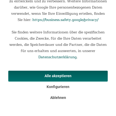
zu entwickeln und zu verbessern. Weitere Informationen
Atlantis Das Ergometer Atlantis eignet sich für alle, die bei
darüber, wie Google Ihre personenbezogenen Daten
einem Heimtrainer die perfekte Kombination von erprobter
verwendet, wenn Sie Ihre Einwilligung erteilen, finden
Technologie, Stabilität und handlichen Maßen suchen. Neben
schnellen Trainingserfolgen sorgt Atlantis...
Sie hier:
https://business.safety.google/privacy/
389,00 €
Sie finden weitere Informationen über die spezifischen
UVP 599,00 €
Cookies, die Zwecke, für die Ihre Daten verarbeitet
werden, die Speicherdauer und die Partner, die die Daten
für uns erhalten und auswerten, in unserer
Datenschutzerklärung
.
Alle akzeptieren
Konfigurieren
Ablehnen
Crosstrainer Carbon Champ
Carbon Champ SF-4200 Ob Fettverbrennung oder