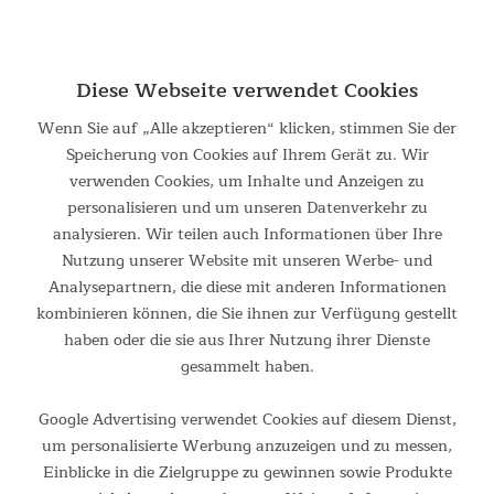
Intelligente Kraftstation
Kraftstation mit 8 Widerstandsstufen für das
Ganzkörpertraining Schluss mit langen Anfahrten zum
Diese Webseite verwendet Cookies
Fitnessstudio! Die innovative Skandika Smart Training Station
bringt jedes Ganzkörpertraining im eigenen Zuhause auf ein
Wenn Sie auf „Alle akzeptieren“ klicken, stimmen Sie der
ganz...
Speicherung von Cookies auf Ihrem Gerät zu. Wir
419,00 €
UVP 599,00 €
verwenden Cookies, um Inhalte und Anzeigen zu
personalisieren und um unseren Datenverkehr zu
analysieren. Wir teilen auch Informationen über Ihre
Nutzung unserer Website mit unseren Werbe- und
Analysepartnern, die diese mit anderen Informationen
kombinieren können, die Sie ihnen zur Verfügung gestellt
haben oder die sie aus Ihrer Nutzung ihrer Dienste
gesammelt haben.
Google Advertising verwendet Cookies auf diesem Dienst,
um personalisierte Werbung anzuzeigen und zu messen,
Ergometer Atlantis
Einblicke in die Zielgruppe zu gewinnen sowie Produkte