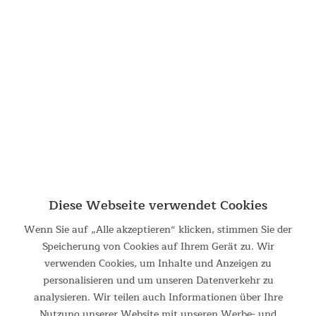
Wasserrudergerät Nemo V
Rudermaschine mit Wasserwiderstand und Bluetooth Aus
effektivem Ganzkörpertraining wird ein noch einzigartigeres
Heim-Trainingserlebnis. Das Nemo V verbindet das unglaublich
naturnahe Rudererlebnis mit kraftvoller,...
879,00 €
UVP 1.199,00 €
Diese Webseite verwendet Cookies
Wenn Sie auf „Alle akzeptieren“ klicken, stimmen Sie der
Speicherung von Cookies auf Ihrem Gerät zu. Wir
verwenden Cookies, um Inhalte und Anzeigen zu
personalisieren und um unseren Datenverkehr zu
analysieren. Wir teilen auch Informationen über Ihre
Wasserrudergerät Styrke Premium Zirbenholz
Nutzung unserer Website mit unseren Werbe- und