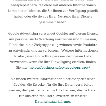
Wasserrudergerät Styrke Premium Die neueste Generation
Analysepartnern, die diese mit anderen Informationen
unseres Premium-Rudergeräts Styrke aus massiver Zirbe
kombinieren können, die Sie ihnen zur Verfügung gestellt
vereint nun nicht nur stilvolles Design mit professionellen
haben oder die sie aus Ihrer Nutzung ihrer Dienste
Ansprüchen an Ergonomie, Ästhetik und Performance,
sondern...
gesammelt haben.
1.299,00 €
UVP 1.999,00 €
Google Advertising verwendet Cookies auf diesem Dienst,
um personalisierte Werbung anzuzeigen und zu messen,
Einblicke in die Zielgruppe zu gewinnen sowie Produkte
zu entwickeln und zu verbessern. Weitere Informationen
darüber, wie Google Ihre personenbezogenen Daten
verwendet, wenn Sie Ihre Einwilligung erteilen, finden
Sie hier:
https://business.safety.google/privacy/
Sie finden weitere Informationen über die spezifischen
Cookies, die Zwecke, für die Ihre Daten verarbeitet
werden, die Speicherdauer und die Partner, die die Daten
Wasserrudergerät Styrke Premium Kirschholz
für uns erhalten und auswerten, in unserer
Datenschutzerklärung
.
Wasserrudergerät Styrke Premium Die neueste Generation