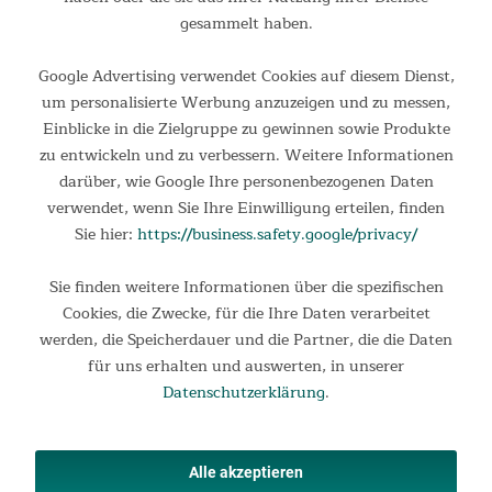
gesammelt haben.
479,00 €
UVP 629,00 €
Google Advertising verwendet Cookies auf diesem Dienst,
um personalisierte Werbung anzuzeigen und zu messen,
Einblicke in die Zielgruppe zu gewinnen sowie Produkte
NEU
zu entwickeln und zu verbessern. Weitere Informationen
darüber, wie Google Ihre personenbezogenen Daten
verwendet, wenn Sie Ihre Einwilligung erteilen, finden
Sie hier:
https://business.safety.google/privacy/
Sie finden weitere Informationen über die spezifischen
Cookies, die Zwecke, für die Ihre Daten verarbeitet
werden, die Speicherdauer und die Partner, die die Daten
Kuppelzelt Pitea 4 Flex Protect Bundle
für uns erhalten und auswerten, in unserer
Kuppelzelt Pitea 4 Flex Protect mit VAN-Schleuse Basierend
Datenschutzerklärung
.
auf unserer beliebten Pitea-Reihe mit Vorzelten für
verschiedene Fahrzeugtypen, präsentiert sich das Pitea 4 Flex
Protect als Herzstück eines neuen, innovativen...
Alle akzeptieren