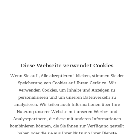
und Gruppen unterschiedlicher Größe ein hohes Maß an
Komfort, Sicherheit und Flexibilität bieten. Ob für...
349,00 €
UVP 529,00 €
NEU
Diese Webseite verwendet Cookies
Wenn Sie auf „Alle akzeptieren“ klicken, stimmen Sie der
Speicherung von Cookies auf Ihrem Gerät zu. Wir
verwenden Cookies, um Inhalte und Anzeigen zu
personalisieren und um unseren Datenverkehr zu
Tunnelzelt Svalgard 6 Sleeper Protect
analysieren. Wir teilen auch Informationen über Ihre
Nutzung unserer Website mit unseren Werbe- und
Tunnelzelt Svalgard 6 Sleeper Protect Mit der Svalgard Reihe
Analysepartnern, die diese mit anderen Informationen
präsentieren wir die ersten Skandika Zelte mit unserem
kombinieren können, die Sie ihnen zur Verfügung gestellt
technisch innovativen Skandika FlexCore-Gestänge . Sie bieten
somit nicht nur maximale Nutzungsflexibilität...
haben oder die sie aus Ihrer Nutzung ihrer Dienste