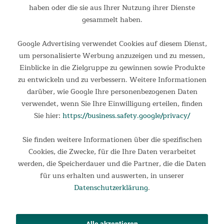
Die Füllung aus 250 g/m² Mikrofaser speichert die
haben oder die sie aus Ihrer Nutzung ihrer Dienste
Körperwärme effizient und sorgt für ein wohltemperiertes
gesammelt haben.
Schlafklima. Dank dieser durchdachten Materialkombination
sind unsere Skye Schlafsäcke zuverlässige 3-Jahreszeiten-
Google Advertising verwendet Cookies auf diesem Dienst,
Schlafsäcke.
um personalisierte Werbung anzuzeigen und zu messen,
Einblicke in die Zielgruppe zu gewinnen sowie Produkte
zu entwickeln und zu verbessern. Weitere Informationen
darüber, wie Google Ihre personenbezogenen Daten
verwendet, wenn Sie Ihre Einwilligung erteilen, finden
Sie hier:
https://business.safety.google/privacy/
Sie finden weitere Informationen über die spezifischen
Cookies, die Zwecke, für die Ihre Daten verarbeitet
werden, die Speicherdauer und die Partner, die die Daten
für uns erhalten und auswerten, in unserer
Datenschutzerklärung
.