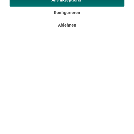
Alle akzeptieren
Konfigurieren
Ablehnen
Stilvoll-modernes Design
Mit ihren attraktiven Farben, den Reißverschlüssen in
Kontrastfarben und dem farblich dezenten Innenfutter und
Kopfkissenbezug sind die Skye Schlafsäcke moderne und
stilvolle Begleiter in jeder Umgebung.