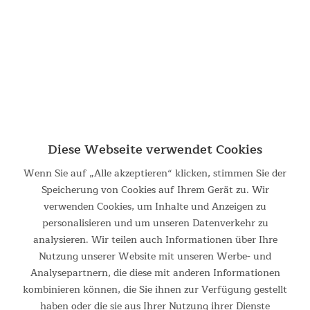
599,00 €
UVP 849,00 €
Diese Webseite verwendet Cookies
Wenn Sie auf „Alle akzeptieren“ klicken, stimmen Sie der
Speicherung von Cookies auf Ihrem Gerät zu. Wir
verwenden Cookies, um Inhalte und Anzeigen zu
Crosstrainer Carbon P26-S
personalisieren und um unseren Datenverkehr zu
analysieren. Wir teilen auch Informationen über Ihre
Ellipsentrainer mit Steigungsfunktion und 32
Nutzung unserer Website mit unseren Werbe- und
Widerstandsstufen Der Ellipsentrainer Carbon P26-S
ermöglicht ein gelenkschonendes Training, das den natürlichen
Analysepartnern, die diese mit anderen Informationen
Bewegungen des Nordic Walking ähnelt. Für ein noch
kombinieren können, die Sie ihnen zur Verfügung gestellt
anspruchsvolleres...
haben oder die sie aus Ihrer Nutzung ihrer Dienste