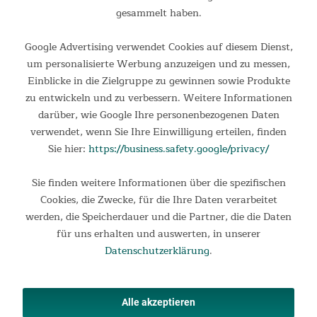
1.199,00 €
UVP 1.599,00 €
gesammelt haben.
Google Advertising verwendet Cookies auf diesem Dienst,
um personalisierte Werbung anzuzeigen und zu messen,
Einblicke in die Zielgruppe zu gewinnen sowie Produkte
zu entwickeln und zu verbessern. Weitere Informationen
darüber, wie Google Ihre personenbezogenen Daten
verwendet, wenn Sie Ihre Einwilligung erteilen, finden
Sie hier:
https://business.safety.google/privacy/
Sie finden weitere Informationen über die spezifischen
Crosstrainer Carbon P28-R
Cookies, die Zwecke, für die Ihre Daten verarbeitet
werden, die Speicherdauer und die Partner, die die Daten
Crosstrainer mit Bluetooth und 23 Trainingsprogrammen Der
für uns erhalten und auswerten, in unserer
Skandika Crosstrainer Carbon P-28 R bietet mit seinem hinten
Datenschutzerklärung
.
platzierten Schwungrad und dem geringen Q-Faktor von 8 cm
optimale Bedingungen für ein gelenkschonendes...
1.199,00 €
UVP 1.399,00 €
Alle akzeptieren