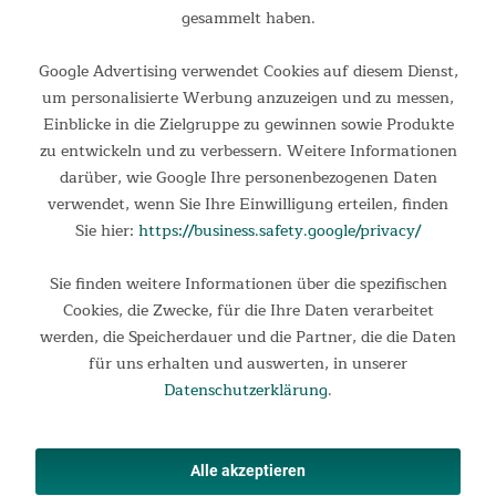
1.199,00 €
UVP 1.599,00 €
gesammelt haben.
Google Advertising verwendet Cookies auf diesem Dienst,
um personalisierte Werbung anzuzeigen und zu messen,
Einblicke in die Zielgruppe zu gewinnen sowie Produkte
zu entwickeln und zu verbessern. Weitere Informationen
darüber, wie Google Ihre personenbezogenen Daten
verwendet, wenn Sie Ihre Einwilligung erteilen, finden
Sie hier:
https://business.safety.google/privacy/
Sie finden weitere Informationen über die spezifischen
Crosstrainer Carbon P28-R
Cookies, die Zwecke, für die Ihre Daten verarbeitet
werden, die Speicherdauer und die Partner, die die Daten
Crosstrainer mit Bluetooth und 23 Trainingsprogrammen Der
für uns erhalten und auswerten, in unserer
Skandika Crosstrainer Carbon P-28 R bietet mit seinem hinten
Datenschutzerklärung
.
platzierten Schwungrad und dem geringen Q-Faktor von 8 cm
optimale Bedingungen für ein gelenkschonendes...
1.199,00 €
UVP 1.399,00 €
Alle akzeptieren