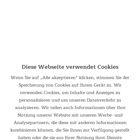
599,00 €
UVP 849,00 €
Diese Webseite verwendet Cookies
Wenn Sie auf „Alle akzeptieren“ klicken, stimmen Sie der
Speicherung von Cookies auf Ihrem Gerät zu. Wir
verwenden Cookies, um Inhalte und Anzeigen zu
Crosstrainer Carbon P26-S
personalisieren und um unseren Datenverkehr zu
analysieren. Wir teilen auch Informationen über Ihre
Ellipsentrainer mit Steigungsfunktion und 32
Widerstandsstufen Der Ellipsentrainer Carbon P26-S
Nutzung unserer Website mit unseren Werbe- und
ermöglicht ein gelenkschonendes Training, das den natürlichen
Analysepartnern, die diese mit anderen Informationen
Bewegungen des Nordic Walking ähnelt. Für ein noch
kombinieren können, die Sie ihnen zur Verfügung gestellt
anspruchsvolleres...
haben oder die sie aus Ihrer Nutzung ihrer Dienste