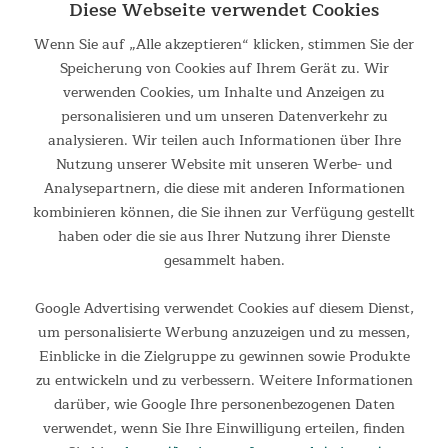
einem einzigen Produkt. Das bequeme Feldbett ist ideal für
Diese Webseite verwendet Cookies
Campingausflüge, Strandurlaube und Roadtrips und macht...
Wenn Sie auf „Alle akzeptieren“ klicken, stimmen Sie der
59,95 €
Speicherung von Cookies auf Ihrem Gerät zu. Wir
UVP 89,00 €
verwenden Cookies, um Inhalte und Anzeigen zu
personalisieren und um unseren Datenverkehr zu
analysieren. Wir teilen auch Informationen über Ihre
Nutzung unserer Website mit unseren Werbe- und
Analysepartnern, die diese mit anderen Informationen
kombinieren können, die Sie ihnen zur Verfügung gestellt
haben oder die sie aus Ihrer Nutzung ihrer Dienste
gesammelt haben.
Google Advertising verwendet Cookies auf diesem Dienst,
um personalisierte Werbung anzuzeigen und zu messen,
Campingliege Viia 208 x 75
Einblicke in die Zielgruppe zu gewinnen sowie Produkte
zu entwickeln und zu verbessern. Weitere Informationen
Klappbares Feldbett mit großer Liegefläche und Organizer-
Tasche Die extra große Skandika Campingliege Viia gehört zur
darüber, wie Google Ihre personenbezogenen Daten
neuen Generation der Feldbetten und bietet einen hohen Level
verwendet, wenn Sie Ihre Einwilligung erteilen, finden
an Komfort. Dank der cleveren Faltfunktion ist...