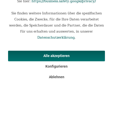
Sie hier:
https://business.safety.google/privacy/
119,00 €
UVP 149,00 €
Sie finden weitere Informationen über die spezifischen
Cookies, die Zwecke, für die Ihre Daten verarbeitet
werden, die Speicherdauer und die Partner, die die Daten
für uns erhalten und auswerten, in unserer
Datenschutzerklärung
.
Alle akzeptieren
Konfigurieren
Ablehnen
Doppel-Campingliege Bodo 215 x 140
Doppel-Campingliege Bodo Jetzt wird es gemütlich! Als Paar
ist es besonders praktisch, eine Doppel-Campingliege beim
Zelten zu verwenden: ein Gestell, doppelte Liegefläche und
noch mehr Entspannung. Die Skandika Doppel-Liege...