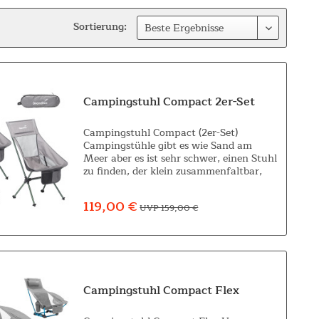
Sortierung:
Campingstuhl Compact 2er-Set
Campingstuhl Compact (2er-Set)
Campingstühle gibt es wie Sand am
Meer aber es ist sehr schwer, einen Stuhl
zu finden, der klein zusammenfaltbar,
schnell und unkompliziert aufzubauen
und außerdem extrem leicht und
119,00 €
UVP 159,00 €
handlich ist....
Campingstuhl Compact Flex