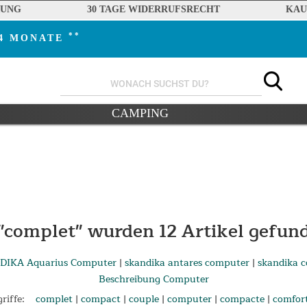
RUNG
30 TAGE WIDERRUFSRECHT
KAU
**
24 MONATE
CAMPING
"complet" wurden
12
Artikel gefun
DIKA Aquarius Computer
|
skandika antares computer
|
skandika 
Beschreibung Computer
riffe:
complet
|
compact
|
couple
|
computer
|
compacte
|
comfor