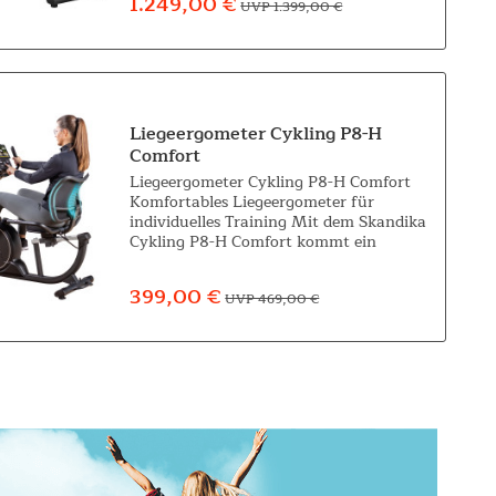
1.249,00 €
UVP 1.399,00 €
ähnlich...
Liegeergometer Cykling P8-H
Comfort
Liegeergometer Cykling P8-H Comfort
Komfortables Liegeergometer für
individuelles Training Mit dem Skandika
Cykling P8-H Comfort kommt ein
hochwertiges Liegeergometer ins Haus,
das konsequent auf Komfort, Ergonomie
399,00 €
UVP 469,00 €
und...