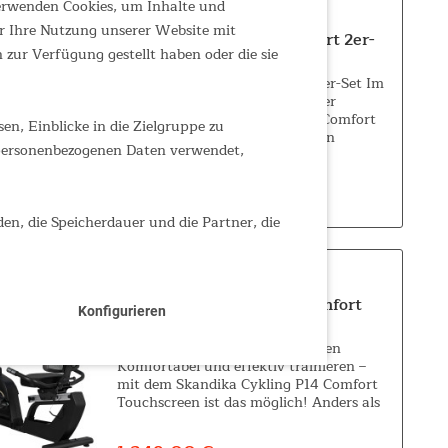
verwenden Cookies, um Inhalte und
r Ihre Nutzung unserer Website mit
Campingstuhl Relax Comfort 2er-
zur Verfügung gestellt haben oder die sie
Set
Campingstuhl Relax Comfort 2er-Set Im
Namen steckt viel Wahrheit! Der
Skandika Campingstuhl Relax Comfort
n, Einblicke in die Zielgruppe zu
bietet tatsächlich eine Menge an
 personenbezogenen Daten verwendet,
Komfort und ist trotzdem praktisch
zusammenklappbar und kann überall
119,00 €
UVP 179,00 €
mit hingenommen...
den, die Speicherdauer und die Partner, die
Ergometer Cykling P14 Comfort
Konfigurieren
Touchscreen
Cykling P14 Comfort Touchscreen
Komfortabel und effektiv trainieren –
mit dem Skandika Cykling P14 Comfort
Touchscreen ist das möglich! Anders als
beim klassischen Ergometer ist die
Sitzposition beim Cykling P14 Comfort