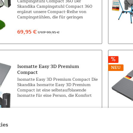
Campingstuhl Compact 360 Der
Skandika Campingstuhl Compact 360
ergänzt unsere Compact-Reihe von
Campingstühlen, die für geringes
Gewicht und kleine Packmaße bei
gleichzeitig hohem Sitzkomfort steht. Ob
69,95 €
UVP 99,95 €
Campingurlaub, Festival...
Isomatte Easy 3D Premium
NEU
Compact
Isomatte Easy 3D Premium Compact Die
Skandika Isomatte Easy 3D Premium
Compact ist eine selbstaufblasende
Isomatte für eine Person, die Komfort
und Funktionalität perfekt vereint. Mit
den großzügigen Maßen von 205 x 80 x
119,00 €
UVP 159,00 €
7,5 cm...
ies