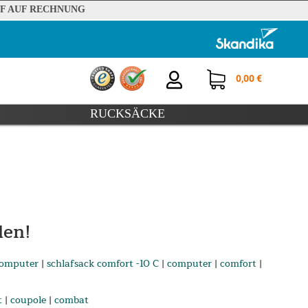
F AUF RECHNUNG
0,00 €
RUCKSÄCKE
den!
computer
|
schlafsack comfort -10 C
|
computer
|
comfort
|
t
|
coupole
|
combat