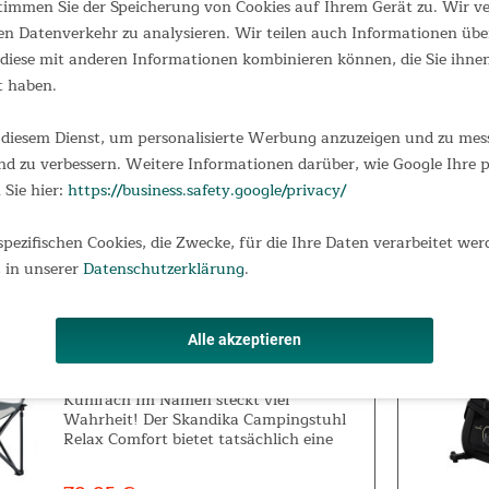
 stimmen Sie der Speicherung von Cookies auf Ihrem Gerät zu. Wir 
en Datenverkehr zu analysieren. Wir teilen auch Informationen übe
Campingstuhl Compact Flex
NEU
iese mit anderen Informationen kombinieren können, die Sie ihnen 
t haben.
Campingstuhl Compact Flex Unser
beliebter Campingstuhl Compact
bekommt Zuwachs! Der Campingstuhl
diesem Dienst, um personalisierte Werbung anzuzeigen und zu messe
Compact Flex überzeugt mit gewohnt
d zu verbessern. Weitere Informationen darüber, wie Google Ihre
kompaktem Packmaß, ist superleicht,
handlich, und im Handumdrehen
 Sie hier:
https://business.safety.google/privacy/
94,95 €
UVP 119,00 €
aufgebaut. Darüber hinaus...
spezifischen Cookies, die Zwecke, für die Ihre Daten verarbeitet wer
 in unserer
Datenschutzerklärung
.
Campingstuhl Relax Comfort
Alle akzeptieren
Klappstuhl mit Getränkehalter und
Kühlfach Im Namen steckt viel
Wahrheit! Der Skandika Campingstuhl
Relax Comfort bietet tatsächlich eine
Menge an Komfort und ist trotzdem
praktisch zusammenklappbar und kann