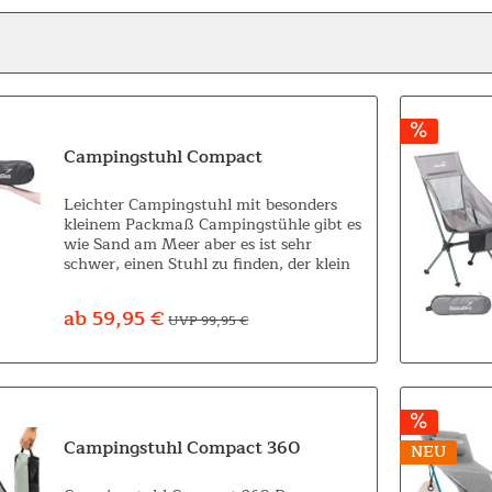
Campingstuhl Compact
Leichter Campingstuhl mit besonders
kleinem Packmaß Campingstühle gibt es
wie Sand am Meer aber es ist sehr
schwer, einen Stuhl zu finden, der klein
zusammenfaltbar, schnell und
unkompliziert aufzubauen und
ab 59,95 €
UVP 99,95 €
außerdem extrem...
Campingstuhl Compact 360
NEU