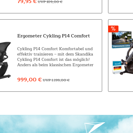
79,95 €
UVP 109,00 €
überall mit...
Ergometer Cykling P14 Comfort
Cykling P14 Comfort Komfortabel und
effektiv trainieren – mit dem Skandika
Cykling P14 Comfort ist das möglich!
Anders als beim klassischen Ergometer
ist die Sitzposition beim Cykling P14
Comfort ähnlich wie bei einem...
999,00 €
UVP 1.199,00 €