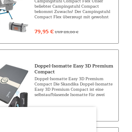
Campingstuhl Compact Flex Unser
beliebter Campingstuhl Compact
bekommt Zuwachs! Der Campingstuhl
Compact Flex überzeugt mit gewohnt
kompaktem Packmaß, ist superleicht,
handlich, und im Handumdrehen
79,95 €
UVP 119,00 €
aufgebaut. Darüber hinaus...
Doppel-Isomatte Easy 3D Premium
Compact
Doppel-Isomatte Easy 3D Premium
Compact Die Skandika Doppel-Isomatte
Easy 3D Premium Compact ist eine
selbstaufblasende Isomatte für zwei
Personen, die Komfort und
Funktionalität perfekt vereint. Mit den
159,00 €
UVP 219,00 €
großzügigen Maßen von...