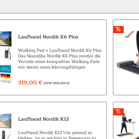
Laufband Nordik K6 Plus
Walking Pad + Laufband Nordik K6 Plus
Das Skandika Nordik K6 Plus vereint die
Vorteile eines kompakten Walking Pads
mit denen eines leistungsfähigen
Laufbands und bietet so eine flexible
Lösung für Fitness im Büro und zu
319,00 €
UVP 369,00 €
Hause....
Laufband Nordik K12
Laufband Nordik K12 Um gesund zu
bleiben, ist es wichtig in Bewegung zu