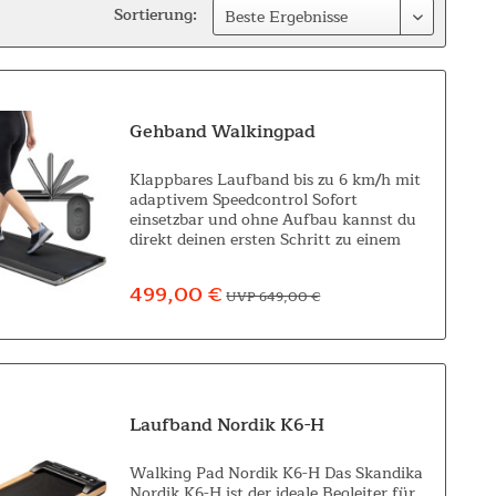
Sortierung:
Gehband Walkingpad
Klappbares Laufband bis zu 6 km/h mit
adaptivem Speedcontrol Sofort
einsetzbar und ohne Aufbau kannst du
direkt deinen ersten Schritt zu einem
besseren Wohlbefinden starten. Einfach
im App-Store WalkingPad eingeben und
499,00 €
UVP 649,00 €
nach der...
Laufband Nordik K6-H
Walking Pad Nordik K6-H Das Skandika
Nordik K6-H ist der ideale Begleiter für