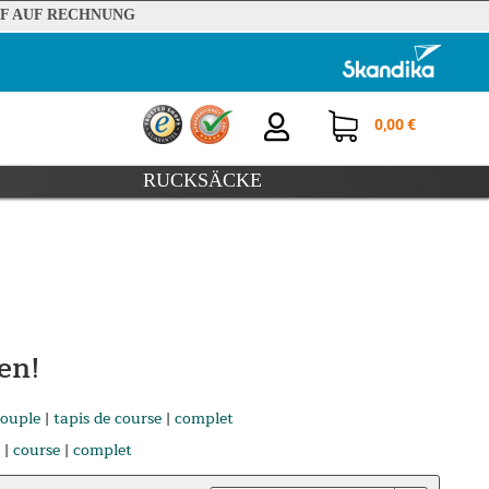
F AUF RECHNUNG
0,00 €
RUCKSÄCKE
en!
couple
|
tapis de course
|
complet
|
course
|
complet