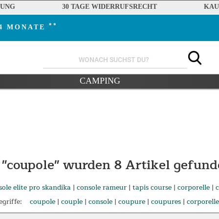
RUNG
30 TAGE WIDERRUFSRECHT
KAU
**
24 MONATE
CAMPING
 "coupole" wurden
8
Artikel gefund
sole elite pro skandika
|
console rameur
|
tapis course
|
corporelle
|
griffe:
coupole
|
couple
|
console
|
coupure
|
coupures
|
corporelle