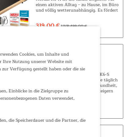
einen aktiven Alltag – zu Hause, im Büro
und völlig wetterunabhängig. Es fördert
nicht nur die Fitness und Herz-Kreislauf-
Gesundheit, sondern trägt...
319,00 €
UVP 499,00 €
verwenden Cookies, um Inhalte und
Walking Pad Trekant K6-S
r Ihre Nutzung unserer Website mit
zur Verfügung gestellt haben oder die sie
Gehband/Walking Pad Trekant K6-S
Bereits 4.000 bis 7.000 Schritte täglich
fördern die kardiovaskuläre Gesundheit,
n, Einblicke in die Zielgruppe zu
regulieren den Blutdruck und steigern
die mentale Leistungsfähigkeit. Das
 personenbezogenen Daten verwendet,
Trekant K6-S Walking Pad integriert...
329,00 €
UVP 429,00 €
den, die Speicherdauer und die Partner, die