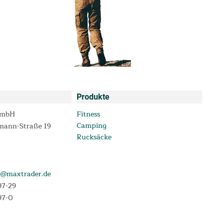
Produkte
GmbH
Fitness
Camping
mann-Straße 19
Rucksäcke
e@maxtrader.de
97-29
97-0