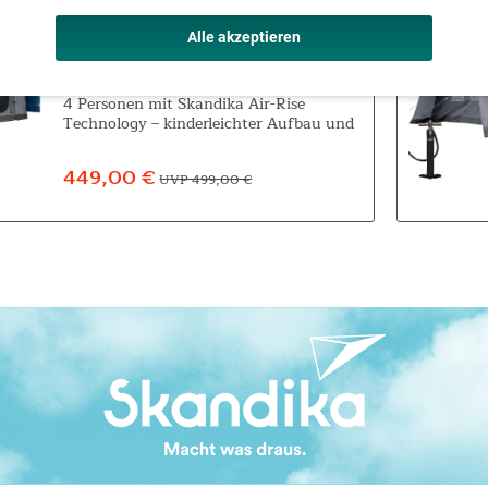
Busvorzelt Aarhus Air Protect
Alle akzeptieren
Aarhus Air Protect Das Aarhus Air
Protect ist ein kompaktes Busvorzelt für
4 Personen mit Skandika Air-Rise
Technology – kinderleichter Aufbau und
maximaler Komfort! Das Vorzelt bietet
einem Kastenwagen oder Minivan mit...
449,00 €
UVP 499,00 €