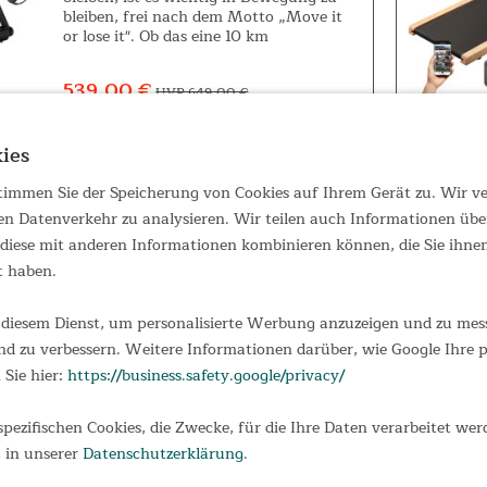
bleiben, frei nach dem Motto „Move it
or lose it". Ob das eine 10 km
Joggingstrecke bedeutet oder einfach nur
ein kleiner Spaziergang um den Block,
539,00 €
UVP 649,00 €
hängt...
ies
 stimmen Sie der Speicherung von Cookies auf Ihrem Gerät zu. Wir 
Gehband Nordik K6
en Datenverkehr zu analysieren. Wir teilen auch Informationen übe
iese mit anderen Informationen kombinieren können, die Sie ihnen 
Walking Pad Nordik K6 Das Skandika
t haben.
Nordik K6 ist der ideale Begleiter für
einen aktiven Alltag – ob zuhause oder
diesem Dienst, um personalisierte Werbung anzuzeigen und zu messe
im Büro und völlig wetterunabhängig.
Training mit einem Walking Pad fördert
d zu verbessern. Weitere Informationen darüber, wie Google Ihre
nicht nur die Fitness und...
279,00 €
 Sie hier:
https://business.safety.google/privacy/
UVP 319,00 €
spezifischen Cookies, die Zwecke, für die Ihre Daten verarbeitet wer
 in unserer
Datenschutzerklärung
.