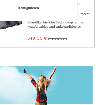
Busvorzelt Vejers Air Protect
Konfigurieren
Vejers Air Protect Das Vejers Air Protect
bietet als geräumiges Busvorzelt mit
Skandika Air-Rise Technology ein sehr
komfortables und unkompliziertes
Campingerlebnis. Es muss nicht immer
ein Wohnmobil sein, um großartige...
549,00 €
UVP 669,00 €