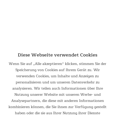
599,00 €
UVP 849,00 €
Diese Webseite verwendet Cookies
Wenn Sie auf „Alle akzeptieren“ klicken, stimmen Sie der
Speicherung von Cookies auf Ihrem Gerät zu. Wir
verwenden Cookies, um Inhalte und Anzeigen zu
Crosstrainer Carbon P26-S
personalisieren und um unseren Datenverkehr zu
analysieren. Wir teilen auch Informationen über Ihre
Ellipsentrainer mit Steigungsfunktion und 32
Widerstandsstufen Der Ellipsentrainer Carbon P26-S
Nutzung unserer Website mit unseren Werbe- und
ermöglicht ein gelenkschonendes Training, das den natürlichen
Analysepartnern, die diese mit anderen Informationen
Bewegungen des Nordic Walking ähnelt. Für ein noch
kombinieren können, die Sie ihnen zur Verfügung gestellt
anspruchsvolleres...
haben oder die sie aus Ihrer Nutzung ihrer Dienste