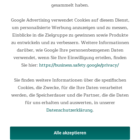
1.199,00 €
UVP 1.599,00 €
gesammelt haben.
Google Advertising verwendet Cookies auf diesem Dienst,
um personalisierte Werbung anzuzeigen und zu messen,
Einblicke in die Zielgruppe zu gewinnen sowie Produkte
zu entwickeln und zu verbessern. Weitere Informationen
darüber, wie Google Ihre personenbezogenen Daten
verwendet, wenn Sie Ihre Einwilligung erteilen, finden
Sie hier:
https://business.safety.google/privacy/
Sie finden weitere Informationen über die spezifischen
Crosstrainer Carbon P28-R
Cookies, die Zwecke, für die Ihre Daten verarbeitet
werden, die Speicherdauer und die Partner, die die Daten
Crosstrainer mit Bluetooth und 23 Trainingsprogrammen Der
für uns erhalten und auswerten, in unserer
Skandika Crosstrainer Carbon P-28 R bietet mit seinem hinten
Datenschutzerklärung
.
platzierten Schwungrad und dem geringen Q-Faktor von 8 cm
optimale Bedingungen für ein gelenkschonendes...
1.199,00 €
UVP 1.399,00 €
Alle akzeptieren