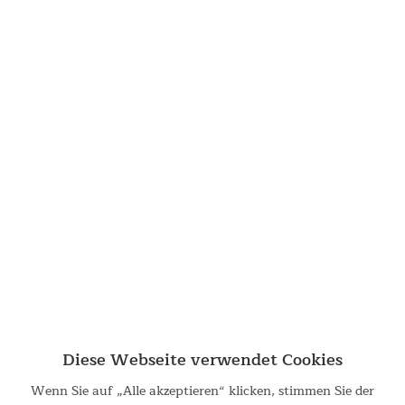
XXL
|
deuter
|
deluxe
|
Deuter 22 Liter Rucksack
Verwandte Suchbegriffe:
deux
|
doux
|
deluxe
|
deg
|
deko
|
deuter
|
debout
|
desk
Filtern
Diese Webseite verwendet Cookies
Campingstuhl Moonchair Deluxe XXL
Wenn Sie auf „Alle akzeptieren“ klicken, stimmen Sie der