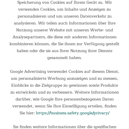
Speicherung von Cookies auf Ihrem Gerät zu. Wir
Großer Klappstuhl mit weicher Polsterung und Tragetasche
verwenden Cookies, um Inhalte und Anzeigen zu
Rund wie der Mond und bequem wie eine Wolke - dieser
personalisieren und um unseren Datenverkehr zu
stabile Klappsessel im XXL-Format lädt förmlich dazu ein, sich
analysieren. Wir teilen auch Informationen über Ihre
unbesorgt zurückzulehnen und gemütlich zu verweilen....
Nutzung unserer Website mit unseren Werbe- und
79,95 €
Analysepartnern, die diese mit anderen Informationen
UVP 139,00 €
kombinieren können, die Sie ihnen zur Verfügung gestellt
haben oder die sie aus Ihrer Nutzung ihrer Dienste
gesammelt haben.
Google Advertising verwendet Cookies auf diesem Dienst,
um personalisierte Werbung anzuzeigen und zu messen,
Einblicke in die Zielgruppe zu gewinnen sowie Produkte
zu entwickeln und zu verbessern. Weitere Informationen
darüber, wie Google Ihre personenbezogenen Daten
verwendet, wenn Sie Ihre Einwilligung erteilen, finden
Sie hier:
https://business.safety.google/privacy/
Trekkingzelt Kalix 2
Sie finden weitere Informationen über die spezifischen
Liebe Fahrradfahrer, Kajakwanderer, Trekkingfans und