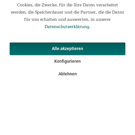
Motorradtourer: hier ist die perfekte Unterkunft für die Nacht
Cookies, die Zwecke, für die Ihre Daten verarbeitet
nach einem erlebnisreichen Tag! Unser ultraleichtes und super
werden, die Speicherdauer und die Partner, die die Daten
kompaktes Kalix 2 ist prädestiniert dafür, bei...
für uns erhalten und auswerten, in unserer
Datenschutzerklärung
.
89,95 €
UVP 99,95 €
Alle akzeptieren
Konfigurieren
Ablehnen
Informationen
Rechtliches
Ihre Vorteile