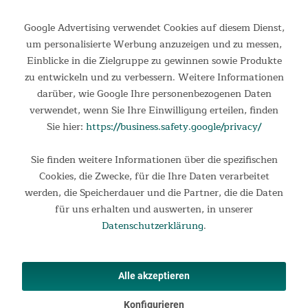
Google Advertising verwendet Cookies auf diesem Dienst,
um personalisierte Werbung anzuzeigen und zu messen,
Einblicke in die Zielgruppe zu gewinnen sowie Produkte
zu entwickeln und zu verbessern. Weitere Informationen
darüber, wie Google Ihre personenbezogenen Daten
verwendet, wenn Sie Ihre Einwilligung erteilen, finden
Sie hier:
https://business.safety.google/privacy/
Doppel-Isomatte Easy 3D Premium Flex
Sie finden weitere Informationen über die spezifischen
Cookies, die Zwecke, für die Ihre Daten verarbeitet
Doppel-Isomatte Easy 3D Premium Flex Die Skandika Doppel-
werden, die Speicherdauer und die Partner, die die Daten
Isomatte Easy 3D Premium Flex revolutioniert das Outdoor-
für uns erhalten und auswerten, in unserer
Schlaferlebnis mit ihrer integrierten, wiederaufladbaren
Pumpe. Diese innovative Isomatte vereint modernste...
Datenschutzerklärung
.
269,00 €
UVP 289,00 €
Alle akzeptieren
Konfigurieren