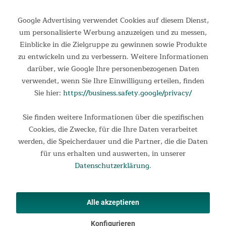
Google Advertising verwendet Cookies auf diesem Dienst,
um personalisierte Werbung anzuzeigen und zu messen,
Einblicke in die Zielgruppe zu gewinnen sowie Produkte
zu entwickeln und zu verbessern. Weitere Informationen
darüber, wie Google Ihre personenbezogenen Daten
verwendet, wenn Sie Ihre Einwilligung erteilen, finden
Sie hier:
https://business.safety.google/privacy/
Tunnelzelt Gotland 4 Protect
Sie finden weitere Informationen über die spezifischen
Cookies, die Zwecke, für die Ihre Daten verarbeitet
Gotland 4 Sleeper Protect Das Gotland 4 Sleeper Protect bietet
werden, die Speicherdauer und die Partner, die die Daten
eine über 14 m² große Fläche bei einer durchaus bequemen
für uns erhalten und auswerten, in unserer
Stehhöhe von 210 cm und ermöglicht somit fantastische
Outdoor-Abenteuer für alle Menschen, die schnell und...
Datenschutzerklärung
.
ab 319,00 €
UVP 449,00 €
Alle akzeptieren
Konfigurieren