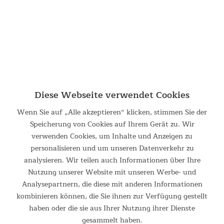
Diese Webseite verwendet Cookies
Wenn Sie auf „Alle akzeptieren“ klicken, stimmen Sie der
Speicherung von Cookies auf Ihrem Gerät zu. Wir
Vorzelt Gotland 6 Protect
verwenden Cookies, um Inhalte und Anzeigen zu
personalisieren und um unseren Datenverkehr zu
Vorzelt Gotland 6 Protect Unser beliebtes Gotland 6 Protect
kann jetzt mit einem praktischen Vorzelt erweitert werden:
analysieren. Wir teilen auch Informationen über Ihre
Das Canopy für das Gotland 6 Protect ist ideal für
Nutzung unserer Website mit unseren Werbe- und
Campingausflüge oder längere Aufenthalte im Freien. Mit...
Analysepartnern, die diese mit anderen Informationen
kombinieren können, die Sie ihnen zur Verfügung gestellt
169,00 €
UVP 219,00 €
haben oder die sie aus Ihrer Nutzung ihrer Dienste
gesammelt haben.