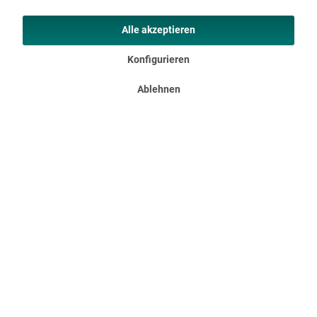
intelligenter Funktion und cleanem Design macht den Bara zu
einem zuverlässigen Lieblingsbegleiter für deine urbane Reise -
der Bara Lifestyle...
Alle akzeptieren
29,95 €
UVP 69,95 €
Konfigurieren
Ablehnen
Kinderrucksack Sorgenfresser
Rucksack für Kinder mit Namensschild und reflektierenden
Elementen Sorgenfresser. Das sind die knuffigen kleinen
Monster, die Kindern ihre Sorgen und Ängste abnehmen –
schon lange erhältlich als kuschelige Skandika...