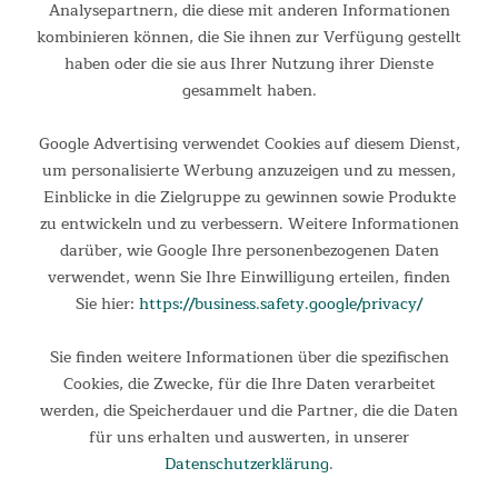
Analysepartnern, die diese mit anderen Informationen
Design made in Ruhrpott. Der Skandika Hjelp ist die
Verschmelzung von hochwertigem Material, smarter
kombinieren können, die Sie ihnen zur Verfügung gestellt
Funktionalität und puristischem Design. Verbinde Lifestyle
haben oder die sie aus Ihrer Nutzung ihrer Dienste
und...
gesammelt haben.
29,95 €
UVP 69,95 €
Google Advertising verwendet Cookies auf diesem Dienst,
um personalisierte Werbung anzuzeigen und zu messen,
Einblicke in die Zielgruppe zu gewinnen sowie Produkte
zu entwickeln und zu verbessern. Weitere Informationen
darüber, wie Google Ihre personenbezogenen Daten
verwendet, wenn Sie Ihre Einwilligung erteilen, finden
Sie hier:
https://business.safety.google/privacy/
Sie finden weitere Informationen über die spezifischen
Cookies, die Zwecke, für die Ihre Daten verarbeitet
werden, die Speicherdauer und die Partner, die die Daten
Rucksack Bara
für uns erhalten und auswerten, in unserer
Rolltop-Rucksack mit 35 Liter Volumen und
Datenschutzerklärung
.
herausnehmbarem Laptop-Fach Die Kombination aus