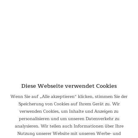
--> 2-in-1 Messenger-Bag und Rucksack mit integriertem
Laptop-Fach Business meets Lifestyle. Du bist auf der Suche
nach einem smarten Begleiter fürs Büro, Uni oder Freizeit?
Dürfen wir vorstellen? Skandika Levande. Der two in...
29,95 €
UVP 69,95 €
Diese Webseite verwendet Cookies
Wenn Sie auf „Alle akzeptieren“ klicken, stimmen Sie der
Speicherung von Cookies auf Ihrem Gerät zu. Wir
verwenden Cookies, um Inhalte und Anzeigen zu
personalisieren und um unseren Datenverkehr zu
Rucksack Hjelp
analysieren. Wir teilen auch Informationen über Ihre
Nutzung unserer Website mit unseren Werbe- und
--> Tagesrucksack mit 18 Liter Volumen und Laptop-Fach