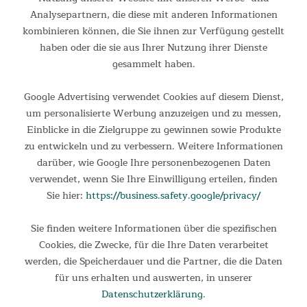
3-Personen-Zelt mit kompakten Packmaß und leichtem
Analysepartnern, die diese mit anderen Informationen
Gewicht Unsere Skandika Trekkingzelte sind ideal für alle
kombinieren können, die Sie ihnen zur Verfügung gestellt
Arten von Outdoortouren und bieten Wander-, Trekking- und
haben oder die sie aus Ihrer Nutzung ihrer Dienste
Radreisenden einen zuverlässigen und bequemen Schlafplatz...
gesammelt haben.
339,00 €
UVP 399,00 €
Google Advertising verwendet Cookies auf diesem Dienst,
um personalisierte Werbung anzuzeigen und zu messen,
Einblicke in die Zielgruppe zu gewinnen sowie Produkte
zu entwickeln und zu verbessern. Weitere Informationen
darüber, wie Google Ihre personenbezogenen Daten
verwendet, wenn Sie Ihre Einwilligung erteilen, finden
Sie hier:
https://business.safety.google/privacy/
Sie finden weitere Informationen über die spezifischen
Cookies, die Zwecke, für die Ihre Daten verarbeitet
werden, die Speicherdauer und die Partner, die die Daten
Trekkingzelt Vatn 2
für uns erhalten und auswerten, in unserer
Datenschutzerklärung
.
Trekkingzelt Vatn Unsere Skandika Trekkingzelte sind ideal für