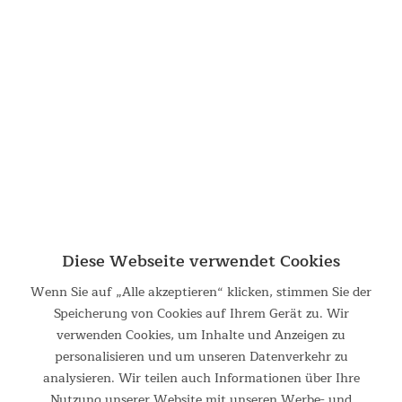
Trekkingzelt Hemus 2 Sleeper
Hemus 2 Sleeper Das Skandika Hemus 2 Sleeper ist ein 1 bis 2
Personen-Zelt, das speziell für Trekking-, Wander- und
Outdoor-Enthusiasten konzipiert wurde. Durch seine
ultraleichte Konstruktion mit einem Gesamtgewicht von nur...
ab 67,95 €
UVP 99,95 €
Diese Webseite verwendet Cookies
Wenn Sie auf „Alle akzeptieren“ klicken, stimmen Sie der
Speicherung von Cookies auf Ihrem Gerät zu. Wir
verwenden Cookies, um Inhalte und Anzeigen zu
personalisieren und um unseren Datenverkehr zu
analysieren. Wir teilen auch Informationen über Ihre
Trekkingzelt Oteren 3
Nutzung unserer Website mit unseren Werbe- und