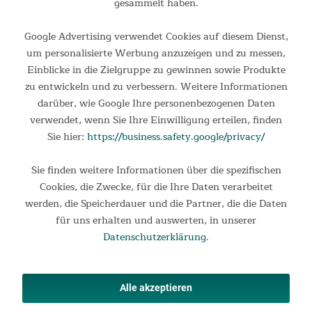
gesammelt haben.
Google Advertising verwendet Cookies auf diesem Dienst,
um personalisierte Werbung anzuzeigen und zu messen,
Einblicke in die Zielgruppe zu gewinnen sowie Produkte
zu entwickeln und zu verbessern. Weitere Informationen
darüber, wie Google Ihre personenbezogenen Daten
verwendet, wenn Sie Ihre Einwilligung erteilen, finden
Sie hier:
https://business.safety.google/privacy/
Sie finden weitere Informationen über die spezifischen
Tunnelzelt Isken 3 Sleeper Protect
Cookies, die Zwecke, für die Ihre Daten verarbeitet
werden, die Speicherdauer und die Partner, die die Daten
Tunnelzelt Isken 3 Sleeper Protect Das Skandika Isken 3
Protect gehört zur Isken-Serie durchdachter Tunnelzelte, die
für uns erhalten und auswerten, in unserer
Raumkomfort mit praktischer Funktionalität und
Datenschutzerklärung
.
Wettertauglichkeit gekonnt verbinden. Dieses Modell eignet
sich...
289,00 €
UVP 329,00 €
Alle akzeptieren