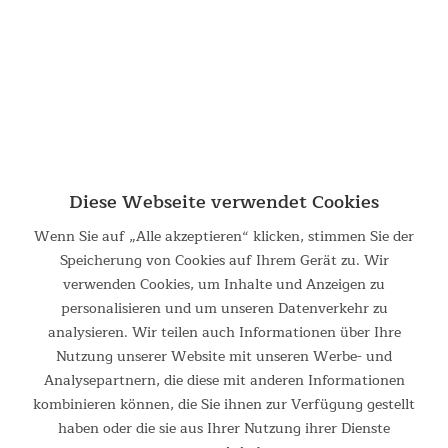
209,00 €
UVP 269,00 €
Diese Webseite verwendet Cookies
Wenn Sie auf „Alle akzeptieren“ klicken, stimmen Sie der
Speicherung von Cookies auf Ihrem Gerät zu. Wir
Tunnelzelt Hafslo 4 Sleeper Protect
verwenden Cookies, um Inhalte und Anzeigen zu
personalisieren und um unseren Datenverkehr zu
Tunnelzelt Hafslo 4 Sleeper Protect Die Zelte der Skandika
analysieren. Wir teilen auch Informationen über Ihre
Hafslo Reihe sind helle, geräumige Tunnelzelte, die Familien
Nutzung unserer Website mit unseren Werbe- und
und Gruppen unterschiedlicher Größe ein hohes Maß an
Komfort, Sicherheit und Flexibilität bieten. Ob für...
Analysepartnern, die diese mit anderen Informationen
kombinieren können, die Sie ihnen zur Verfügung gestellt
349,00 €
haben oder die sie aus Ihrer Nutzung ihrer Dienste
UVP 479,00 €