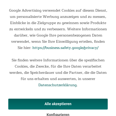
Google Advertising verwendet Cookies auf diesem Dienst,
um personalisierte Werbung anzuzeigen und zu messen,
Einblicke in die Zielgruppe zu gewinnen sowie Produkte
zu entwickeln und zu verbessern. Weitere Informationen
darüber, wie Google Ihre personenbezogenen Daten
verwendet, wenn Sie Ihre Einwilligung erteilen, finden
Sie hier:
https://business.safety.google/privacy/
Vorzelt Gotland 5 Protect
Sie finden weitere Informationen über die spezifischen
Cookies, die Zwecke, für die Ihre Daten verarbeitet
Vorzelt Gotland 5 Protect Unser beliebtes Gotland 5 Protect
werden, die Speicherdauer und die Partner, die die Daten
kann jetzt mit einem praktischen Vorzelt erweitert werden:
für uns erhalten und auswerten, in unserer
Das Canopy für das Gotland 5 Protect ist ideal für
Campingausflüge oder längere Aufenthalte im Freien. Mit...
Datenschutzerklärung
.
149,00 €
UVP 189,00 €
Alle akzeptieren
Konfigurieren