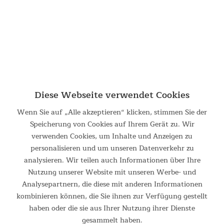
Diese Webseite verwendet Cookies
Wenn Sie auf „Alle akzeptieren“ klicken, stimmen Sie der
Speicherung von Cookies auf Ihrem Gerät zu. Wir
Vorzelt Gotland 4 Protect
verwenden Cookies, um Inhalte und Anzeigen zu
personalisieren und um unseren Datenverkehr zu
Vorzelt Gotland 4 Protect Unser beliebtes Gotland 4 Protect
kann jetzt mit einem praktischen Vorzelt erweitert werden:
analysieren. Wir teilen auch Informationen über Ihre
Das Canopy für das Gotland 4 Protect ist ideal für
Nutzung unserer Website mit unseren Werbe- und
Campingausflüge oder längere Aufenthalte im Freien. Mit...
Analysepartnern, die diese mit anderen Informationen
kombinieren können, die Sie ihnen zur Verfügung gestellt
139,00 €
UVP 179,00 €
haben oder die sie aus Ihrer Nutzung ihrer Dienste
gesammelt haben.