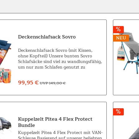
Deckenschlafsack Sovro
NEU
Deckenschlafsack Sovro (mit Kissen,
ohne Kopfteil) Unsere bunten Sovro
Schlafsäcke sind viel zu wandlungsfähig,
um nur zum Schlafen genutzt zu
werden! Sie bringen nicht nur Komfort
und Farbe, sondern auch eine Menge
99,95 €
UVP 149,00 €
Spaß in...
Kuppelzelt Pitea 4 Flex Protect
Bundle
Kuppelzelt Pitea 4 Flex Protect mit VAN-
Schleuse Basierend auf unserer beliebten