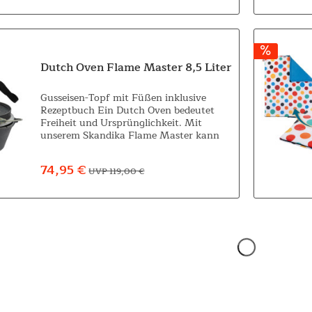
Dutch Oven Flame Master 8,5 Liter
Gusseisen-Topf mit Füßen inklusive
Rezeptbuch Ein Dutch Oven bedeutet
Freiheit und Ursprünglichkeit. Mit
unserem Skandika Flame Master kann
die Freiheit fernab jeglicher Zivilisation
mit der Zubereitung eines leckeren
74,95 €
UVP 119,00 €
Gerichtes...