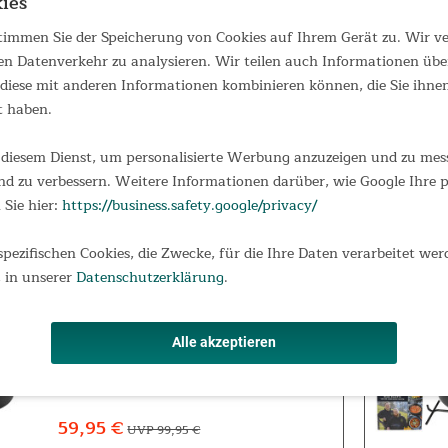
ies
Schlafsack Vegas Flanell RV links
 stimmen Sie der Speicherung von Cookies auf Ihrem Gerät zu. Wir 
Vegas Flanell Schluss mit dem
en Datenverkehr zu analysieren. Wir teilen auch Informationen übe
Engegefühl - wer zu schmale Schlafsäcke
iese mit anderen Informationen kombinieren können, die Sie ihnen 
hasst, wird den Vegas lieben! Unser
t haben.
Skandika Schlafsack Vegas in XXL-Größe
ist nämlich 220 cm lang und mit 110 cm
Breite extrem weit geschnitten. Dieser...
diesem Dienst, um personalisierte Werbung anzuzeigen und zu messe
79,95 €
UVP 94,95 €
d zu verbessern. Weitere Informationen darüber, wie Google Ihre
 Sie hier:
https://business.safety.google/privacy/
spezifischen Cookies, die Zwecke, für die Ihre Daten verarbeitet wer
 in unserer
Datenschutzerklärung
.
Dutch Oven Flame Master 7,1 Liter
Gusseisen-Topf ohne Füße inklusive
Rezeptbuch Der Dutch Oven ist der
Alle akzeptieren
Inbegriff der Freiheit und des
Lagerfeuer-Feelings. Ursprünglich bei
den Cowboys und Trappern von
Nordamerika beliebt, genießt der "Dopf"
59,95 €
UVP 99,95 €
nun auch in unserer...