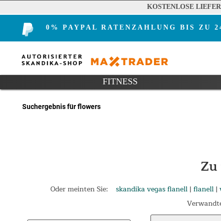
KOSTENLOSE LIEFE
0% PAYPAL RATENZAHLUNG BIS ZU 
FITNESS
Suchergebnis für flowers
Zu
Oder meinten Sie:
skandika vegas flanell
|
flanell
|
Verwandte