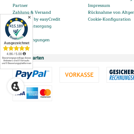
Partner
Impressum
Zahlung & Versand
Rücknahme von Altger
✕
ratenkauf by easyCredit
Cookie-Konfiguration
Batterieentsorgung
FAQ
Lieferbedingungen
Zahlungsarten
** Ab einem Bestellwert von 99 € bis 5.000 € mit einem eff. Jahreszins vo