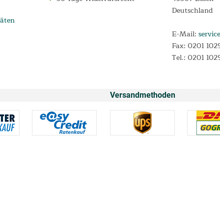
Deutschland
äten
E-Mail:
servic
Fax: 0201 102
Tel.: 0201 102
Versandmethoden
* Alle Preise inkl. Mehrwertsteuer und
Versandkosten
n 0,00% p.a. und einem festen Sollzinssatz von 0,00% p.a. für Darlehensverträg
Monate.