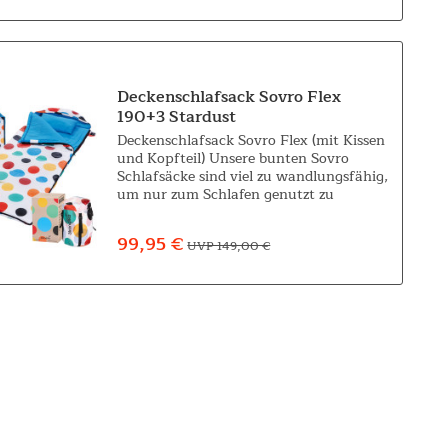
Deckenschlafsack Sovro Flex
190+3 Stardust
Deckenschlafsack Sovro Flex (mit Kissen
und Kopfteil) Unsere bunten Sovro
Schlafsäcke sind viel zu wandlungsfähig,
um nur zum Schlafen genutzt zu
werden! Sie bringen nicht nur Komfort
und Farbe, sondern auch eine Menge
99,95 €
UVP 149,00 €
Spaß in...