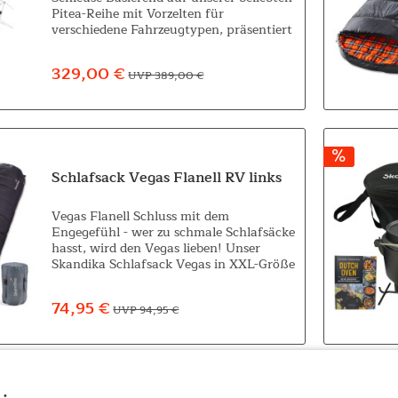
Pitea-Reihe mit Vorzelten für
verschiedene Fahrzeugtypen, präsentiert
sich das Pitea 4 Flex Protect als
Herzstück eines neuen, innovativen...
329,00 €
UVP 389,00 €
Schlafsack Vegas Flanell RV links
Vegas Flanell Schluss mit dem
Engegefühl - wer zu schmale Schlafsäcke
hasst, wird den Vegas lieben! Unser
Skandika Schlafsack Vegas in XXL-Größe
ist nämlich 220 cm lang und mit 110 cm
Breite extrem weit geschnitten. Dieser...
74,95 €
UVP 94,95 €