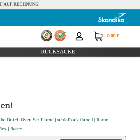
F AUF RECHNUNG
0,00 €
RUCKSÄCKE
den!
ika Dutch Oven Set Flame
|
schlafsack flanell
|
flame
flex
|
fleece