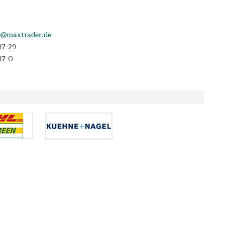
e@maxtrader.de
97-29
97-0
e, die im Angebotszeitraum abgeschlossen werden. Laufzeit 3, 6, 12 oder 24