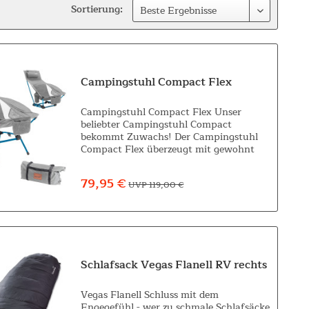
Sortierung:
Campingstuhl Compact Flex
Campingstuhl Compact Flex Unser
beliebter Campingstuhl Compact
bekommt Zuwachs! Der Campingstuhl
Compact Flex überzeugt mit gewohnt
kompaktem Packmaß, ist superleicht,
handlich, und im Handumdrehen
79,95 €
UVP 119,00 €
aufgebaut. Darüber hinaus...
Schlafsack Vegas Flanell RV rechts
Vegas Flanell Schluss mit dem
Engegefühl - wer zu schmale Schlafsäcke