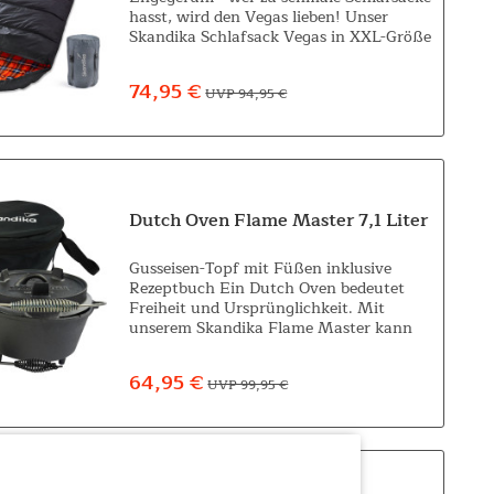
hasst, wird den Vegas lieben! Unser
Skandika Schlafsack Vegas in XXL-Größe
ist nämlich 220 cm lang und mit 110 cm
Breite extrem weit geschnitten. Dieser...
74,95 €
UVP 94,95 €
Dutch Oven Flame Master 7,1 Liter
Gusseisen-Topf mit Füßen inklusive
Rezeptbuch Ein Dutch Oven bedeutet
Freiheit und Ursprünglichkeit. Mit
unserem Skandika Flame Master kann
die Freiheit fernab jeglicher Zivilisation
mit der Zubereitung eines leckeren
64,95 €
UVP 99,95 €
Gerichtes...