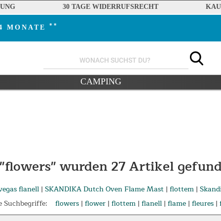
RUNG
30 TAGE WIDERRUFSRECHT
KAU
**
24 MONATE
CAMPING
 "flowers" wurden
27
Artikel gefun
vegas flanell
|
SKANDIKA Dutch Oven Flame Mast
|
flottem
|
Skand
 Suchbegriffe:
flowers
|
flower
|
flottem
|
flanell
|
flame
|
fleures
|