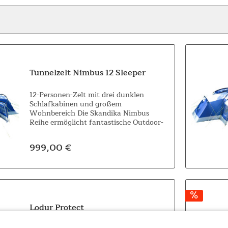
Tunnelzelt Nimbus 12 Sleeper
12-Personen-Zelt mit drei dunklen
Schlafkabinen und großem
Wohnbereich Die Skandika Nimbus
Reihe ermöglicht fantastische Outdoor-
Abenteuer für größere Familien und
Gruppen, die nicht auf viel Platz und
999,00 €
Bewegungsfreiheit verzichten...
Lodur Protect