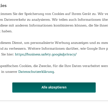
4-Personen-Zelt mit eingenähtem
ies
Zeltboden und 260 cm Stehhöhe Tipi-
ähnliche Behausungen werden bereits
seit Jahrhunderten von vielen Völkern
 stimmen Sie der Speicherung von Cookies auf Ihrem Gerät zu. Wir 
gebaut und bewohnt. Die ungewöhnliche
en Datenverkehr zu analysieren. Wir teilen auch Informationen übe
Raumhöhe beeindruckt jeden Besucher,
749,00 €
iese mit anderen Informationen kombinieren können, die Sie ihnen 
UVP 949,00 €
der das Zelt zum...
t haben.
diesem Dienst, um personalisierte Werbung anzuzeigen und zu messe
d zu verbessern. Weitere Informationen darüber, wie Google Ihre
Pavillon Ascot 426 Technische
 Sie hier:
https://business.safety.google/privacy/
Baumwolle
Pavillon Ascot 426 Technische
spezifischen Cookies, die Zwecke, für die Ihre Daten verarbeitet wer
Baumwolle Der Skandika Pavillon Ascot
 in unserer
Datenschutzerklärung
.
ist der ideale Begleiter für den
Campingplatz oder die nächste
Gartenparty, der zuverlässig vor Regen
und Sonne schützt. Der große
Alle akzeptieren
239,00 €
UVP 299,00 €
kuppelförmige Pavillon ist...