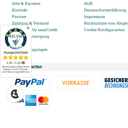
Jobs & Karriere
AGB
Kontakt
Datenschutzerklärung
Partner
Impressum
Zahlung & Versand
Rücknahme von Altger
✕
ratenkauf by easyCredit
Cookie-Konfiguration
Batterieentsorgung
FAQ
Lieferbedingungen
Zahlungsarten