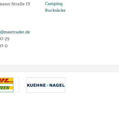
Camping
mann-Straße 19
Rucksäcke
e@maxtrader.de
97-29
97-0