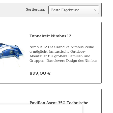
Sortierung:
Tunnelzelt Nimbus 12
Nimbus 12 Die Skandika Nimbus Reihe
ermöglicht fantastische Outdoor-
Abenteuer für größere Familien und
Gruppen. Das clevere Design des Nimbus
12 bietet bis zu 12 Personen Komfort und
Flexibilität, denn die vordere Zeltwand
899,00 €
ist...
Pavillon Ascot 350 Technische
Baumwolle