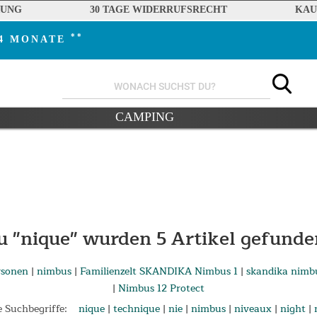
RUNG
30 TAGE WIDERRUFSRECHT
KAU
**
24 MONATE
CAMPING
u "nique" wurden
5
Artikel gefunde
rsonen
|
nimbus
|
Familienzelt SKANDIKA Nimbus 1
|
skandika nimb
|
Nimbus 12 Protect
 Suchbegriffe:
nique
|
technique
|
nie
|
nimbus
|
niveaux
|
night
|