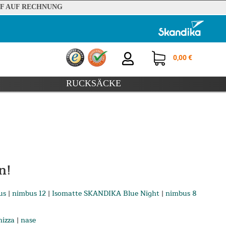
F AUF RECHNUNG
0,00 €
RUCKSÄCKE
n!
us
|
nimbus 12
|
Isomatte SKANDIKA Blue Night
|
nimbus 8
nizza
|
nase