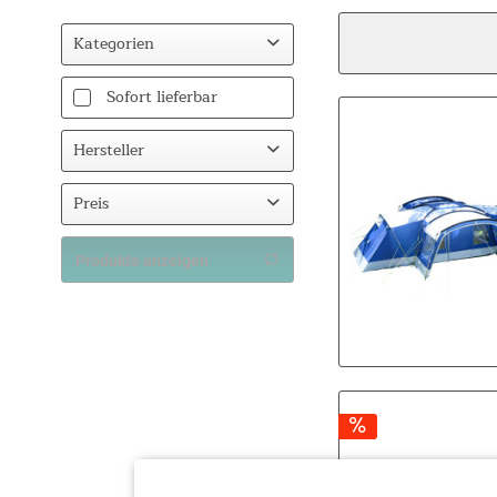
Kategorien
Camping
Sofort lieferbar
Zelte
Hersteller
Skandika
Preis
Produkte anzeigen
von
229,00 €
bis
999,00 €