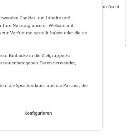
Pavillon Ascot 350 Technische
Baumwolle Der Skandika Pavillon Ascot
ist der ideale Begleiter für den
Campingplatz oder die nächste
verwenden Cookies, um Inhalte und
Gartenparty, der zuverlässig vor Regen
r Ihre Nutzung unserer Website mit
und Sonne schützt. Der große
229,00 €
zur Verfügung gestellt haben oder die sie
UVP 269,00 €
kuppelförmige Pavillon ist...
n, Einblicke in die Zielgruppe zu
 personenbezogenen Daten verwendet,
den, die Speicherdauer und die Partner, die
Konfigurieren